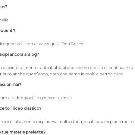
ami?
nella
equenti?
frequento il liceo classico qui al Don Bosco
ecipi ancora a Blog?
a piaciuto talmente tanto il laboratorio che ho deciso di continuare a
tributo anche quest’anno, dato che siamo in molti a partecipare.
assioni hai?
care ai videogiochi e giocare a tennis.
elto il liceo classico?
preciso, alle medie mi piaceva molto storia, ma il liceo mi piace molto.
e tue materie preferite?