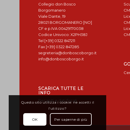
Collegio don Bosco
Scu
Borgomanero
CM
Viale Dante, 19
Lic
28021 BORGOMANERO [NO]
CM
CF e p.IVA 00429170038
Lic
Codice Univoco: X2PH38J
CM
Tel [+39] 0322 847211
Fax [+39] 0322 847285
segreteria@donboscoborgo.it
info@donboscoborgo.it
G
Cen
SCARICA TUTTE LE
INFO
Recapiti e dati fiscali
Questo sito utilizza i cookie: ne accetti il
l'utilizzo?
OK
Per saperne di più