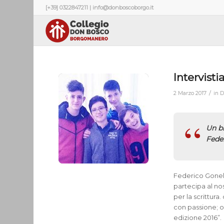
[+39] 0322847211 | info@donboscoborgo.it
Intervisti
/
2 Marzo 2017
in
D
Un br
Feder
Federico Gonell
partecipa al nos
per la scrittura
con passione; o
edizione 2016”.