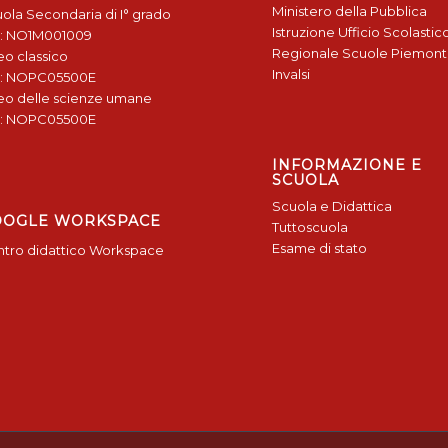
Ministero della Pubblica
ola Secondaria di I° grado
Istruzione
Ufficio Scolastic
: NO1M001009
Regionale
Scuole Piemon
eo classico
Invalsi
: NOPC05500E
eo delle scienze umane
: NOPC05500E
INFORMAZIONE E
SCUOLA
Scuola e Didattica
OOGLE WORKSPACE
Tuttoscuola
Esame di stato
tro didattico Workspace