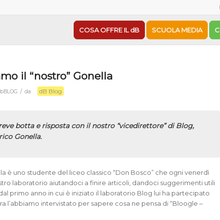
COSA OFFRE IL dB
SCUOLA MEDIA
C
amo il “nostro” Gonella
dB Blog
/
bBLOG
da
eve botta e risposta con il nostro “vicedirettore” di Blog,
ico Gonella.
a è uno studente del liceo classico “Don Bosco” che ogni venerdì
tro laboratorio aiutandoci a finire articoli, dandoci suggerimenti utili
. dal primo anno in cui è iniziato il laboratorio Blog lui ha partecipato
ra l’abbiamo intervistato per sapere cosa ne pensa di “Bloogle –