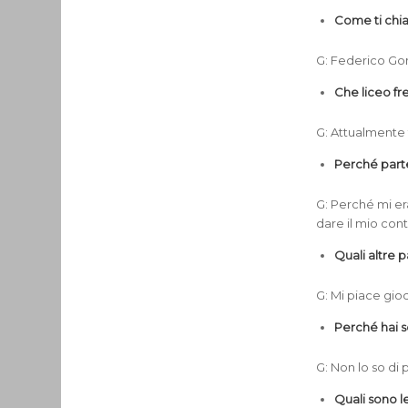
Come ti chi
G: Federico Go
Che liceo fr
G: Attualmente 
Perché part
G: Perché mi er
dare il mio con
Quali altre p
G: Mi piace gio
Perché hai sc
G: Non lo so di 
Quali sono l