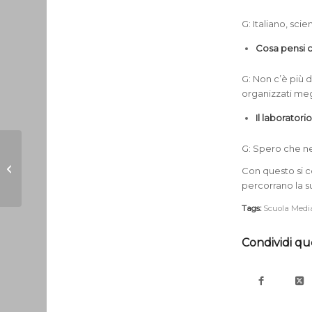
G: Italiano, sci
Cosa pensi c
G: Non c’è più d
organizzati meg
Il laborator
G: Spero che ne
Il digiuno accetto a
Con questo si co
Dio – Isaia 58
percorrano la s
Tags:
Scuola Medi
Condividi qu