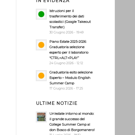
IN EVIDENZA
Istruzioni per il
trasferimento dei dati
scolastici (Google Takeout
Transfer)
30 Giugno 2026 - 19:49
Piano Estate 2025-2026:
Graduatoria selezione
esperto per il laboratorio
“CTRL+ALT+PLAY”
24 Giugno 2026 - 12:12
Graduatoria esito selezione
Esperto – Modulo English
Summer Camp
17 Giugno 2026 - 17:25
ULTIME NOTIZIE
Un’estate intorno al mondo:
il grande successo del
College Summer Camp al
don Bosco di Borgomanero!