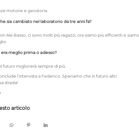
enze motorie e geostoria.
he sia cambiato nel laboratorio da tre anni fa?
on Ale Basso, ci sono molti più ragazzi, ora siamo più efficienti e siam
lio.
io era meglio prima o adesso?
l futuro migliorerà sempre di più.
nclude l’intervista a Federico. Speriamo che in futuro altri
ua strada!
a
esto articolo