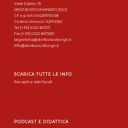
Viale Dante, 19
28021 BORGOMANERO [NO]
CF e p.IVA 00429170038
Codice Univoco: X2PH38J
Tel [+39] 0322 847211
Fax [+39] 0322 847285
segreteria@donboscoborgo.it
info@donboscoborgo.it
SCARICA TUTTE LE INFO
Recapiti e dati fiscali
PODCAST E DIDATTICA