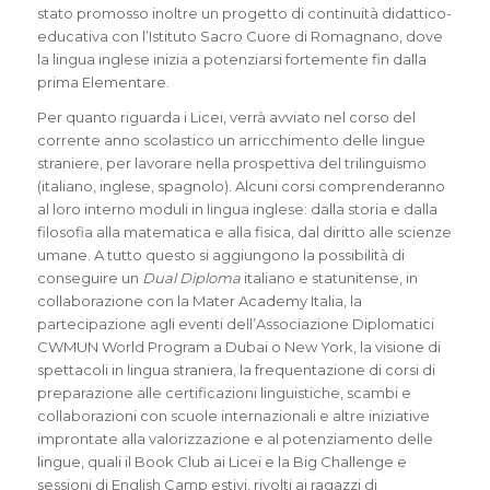
stato promosso inoltre un progetto di continuità didattico-
educativa con l’Istituto Sacro Cuore di Romagnano, dove
la lingua inglese inizia a potenziarsi fortemente fin dalla
prima Elementare.
Per quanto riguarda i Licei, verrà avviato nel corso del
corrente anno scolastico un arricchimento delle lingue
straniere, per lavorare nella prospettiva del trilinguismo
(italiano, inglese, spagnolo). Alcuni corsi comprenderanno
al loro interno moduli in lingua inglese: dalla storia e dalla
filosofia alla matematica e alla fisica, dal diritto alle scienze
umane. A tutto questo si aggiungono la possibilità di
conseguire un
Dual Diploma
italiano e statunitense, in
collaborazione con la Mater Academy Italia, la
partecipazione agli eventi dell’Associazione Diplomatici
CWMUN World Program a Dubai o New York, la visione di
spettacoli in lingua straniera, la frequentazione di corsi di
preparazione alle certificazioni linguistiche, scambi e
collaborazioni con scuole internazionali e altre iniziative
improntate alla valorizzazione e al potenziamento delle
lingue, quali il Book Club ai Licei e la Big Challenge e
sessioni di English Camp estivi, rivolti ai ragazzi di