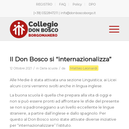
REGISTRO
FAQ
Policy
DPO
[+39] 0322847211 | info@donboscoborgo.it
Il Don Bosco si “internazionalizza”
Matteo Leonardi
/
/
12 Ottobre 2021
in
Dalla scuola
da
Alle Medie è stata attivata una sezione Linguistica; ai Licei
alcuni corsi verranno svolti anche in lingua inglese.
La buona scuola è quella che prepara alla vita di oggi e
non si può essere pronti ad affrontare le sfide del presente
se non si padroneggiano a un livello eccellente le lingue
straniere, a partire dall’inglese e dallo spagnolo. Per
questo al Don Bosco sono state attivate diverse iniziative
per “internazionalizzare” l’istituto.