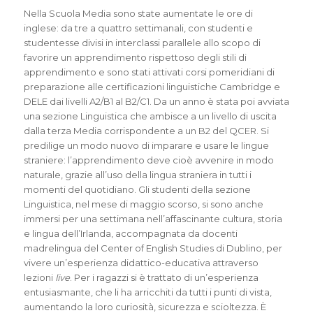
Nella Scuola Media sono state aumentate le ore di
inglese: da tre a quattro settimanali, con studenti e
studentesse divisi in interclassi parallele allo scopo di
favorire un apprendimento rispettoso degli stili di
apprendimento e sono stati attivati corsi pomeridiani di
preparazione alle certificazioni linguistiche Cambridge e
DELE dai livelli A2/B1 al B2/C1. Da un anno è stata poi avviata
una sezione Linguistica che ambisce a un livello di uscita
dalla terza Media corrispondente a un B2 del QCER. Si
predilige un modo nuovo di imparare e usare le lingue
straniere: l’apprendimento deve cioè avvenire in modo
naturale, grazie all’uso della lingua straniera in tutti i
momenti del quotidiano. Gli studenti della sezione
Linguistica, nel mese di maggio scorso, si sono anche
immersi per una settimana nell’affascinante cultura, storia
e lingua dell’Irlanda, accompagnata da docenti
madrelingua del Center of English Studies di Dublino, per
vivere un’esperienza didattico-educativa attraverso
lezioni
live
. Per i ragazzi si è trattato di un’esperienza
entusiasmante, che li ha arricchiti da tutti i punti di vista,
aumentando la loro curiosità, sicurezza e scioltezza. È