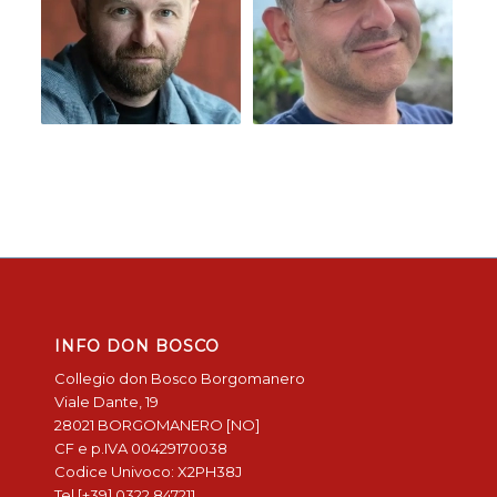
INFO DON BOSCO
Collegio don Bosco Borgomanero
Viale Dante, 19
28021 BORGOMANERO [NO]
CF e p.IVA 00429170038
Codice Univoco: X2PH38J
Tel [+39] 0322 847211