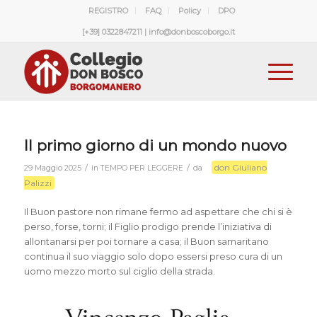
REGISTRO
FAQ
Policy
DPO
[+39] 0322847211 | info@donboscoborgo.it
Il primo giorno di un mondo nuovo
don Giuliano
/
/
29 Maggio 2025
in
TEMPO PER LEGGERE
da
Palizzi
Il Buon pastore non rimane fermo ad aspettare che chi si è
perso, forse, torni; il Figlio prodigo prende l’iniziativa di
allontanarsi per poi tornare a casa; il Buon samaritano
continua il suo viaggio solo dopo essersi preso cura di un
uomo mezzo morto sul ciglio della strada.