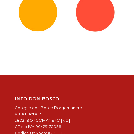
INFO DON BOSCO
Collegio don Bosco Borgomanero
Viale Dante, 19
28021 BORGOMANERO [NO]
CF e p.IVA 00429170038
Codice Univoco: X2PH38J