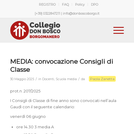
REGISTRO
FAQ
Policy
DPO
[+39] 0322847211 | info@donboscoborgo.it
MEDIA: convocazione Consigli di
Classe
Paola Zanetta
/
/
30 Maggio 2025
in
Docenti
,
Scuola media
da
prot.n. 207/2025
I Consigli di Classe di fine anno sono convocati nell’aula
Gaudì con il seguente calendario:
venerdì 06 giugno
ore 14.30 3 media A