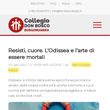
REGISTRO
FAQ
Policy
DPO
[+39] 0322847211 | info@donboscoborgo.it
Resisti, cuore. L’Odissea e l’arte di
essere mortali
don Giuliano
/
/
15 Luglio 2024
in
TEMPO PER LEGGERE
da
Palizzi
Odissea: è il titolo del poema epico forse più noto e
amato della nostra civiltà ed è anche il termine a cui si
ricorre per definire un’esperienza travagliata e, in taluni
casi, la vita tout court.