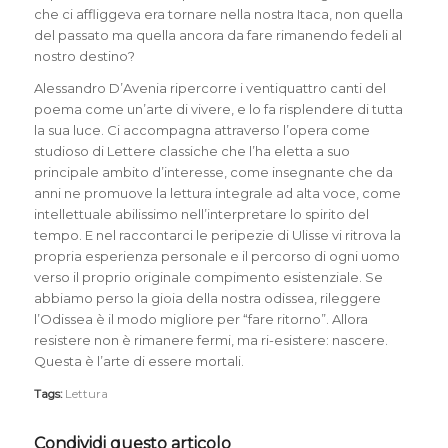
che ci affliggeva era tornare nella nostra Itaca, non quella
del passato ma quella ancora da fare rimanendo fedeli al
nostro destino?
Alessandro D’Avenia ripercorre i ventiquattro canti del
poema come un’arte di vivere, e lo fa risplendere di tutta
la sua luce. Ci accompagna attraverso l’opera come
studioso di Lettere classiche che l’ha eletta a suo
principale ambito d’interesse, come insegnante che da
anni ne promuove la lettura integrale ad alta voce, come
intellettuale abilissimo nell’interpretare lo spirito del
tempo. E nel raccontarci le peripezie di Ulisse vi ritrova la
propria esperienza personale e il percorso di ogni uomo
verso il proprio originale compimento esistenziale. Se
abbiamo perso la gioia della nostra odissea, rileggere
l’Odissea è il modo migliore per “fare ritorno”. Allora
resistere non è rimanere fermi, ma ri-esistere: nascere.
Questa è l’arte di essere mortali.
Tags:
Lettura
Condividi questo articolo