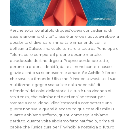
Perché soltanto al titolo di quest’opera concediamo di
essere sinonimo di vita? Ulisse è un eroe nuovo: avrebbe la
possibilità di diventare immortale rimanendo con la
bellissima Calipso, ma vuole tornare a Itaca da Penelope e
Telemaco, e compiere il proprio destino mortale,
paradossale destino di gioia. Proprio perdendo tutto,
persino la propria identità, da re a mendicante, rinasce
grazie a chi lo sa riconoscere e amare. Se Achille è l’eroe
che sovrasta il mondo, Ulisse ne è invece sovrastato. Il suo
multiforme ingegno scaturisce dalla necessità di
difendersi dai colpi della storia. La sua è una vicenda di
resistenza, che culmina nei dieci anni necessari per
tornare a casa, dopo i dieci trascorsi a combattere una
guerra non sua: a quanti è accaduto qualcosa di simile? E
quanto abbiamo sofferto, quanti compagni abbiamo
perduto, quante volte abbiamo fatto naufragio, prima di
capire che l’unica cura per l’invincibile nostalgia di futuro