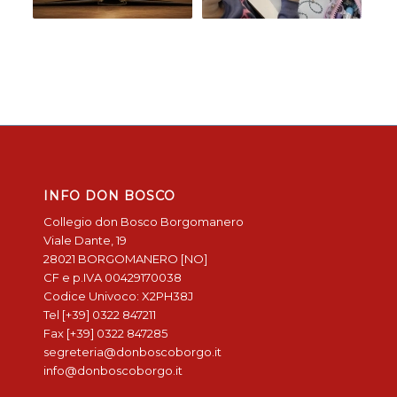
INFO DON BOSCO
Collegio don Bosco Borgomanero
Viale Dante, 19
28021 BORGOMANERO [NO]
CF e p.IVA 00429170038
Codice Univoco: X2PH38J
Tel [+39] 0322 847211
Fax [+39] 0322 847285
segreteria@donboscoborgo.it
info@donboscoborgo.it