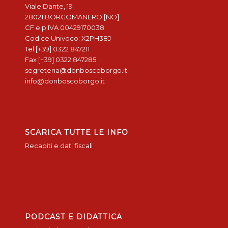
Viale Dante, 19
28021 BORGOMANERO [NO]
CF e p.IVA 00429170038
Codice Univoco: X2PH38J
Tel [+39] 0322 847211
Fax [+39] 0322 847285
segreteria@donboscoborgo.it
info@donboscoborgo.it
SCARICA TUTTE LE INFO
Recapiti e dati fiscali
PODCAST E DIDATTICA