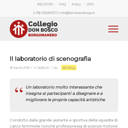
REGISTRO
FAQ
Policy
DPO
[+39] 0322847211 | info@donboscoborgo.it
Il laboratorio di scenografia
dB Blog
/
/
18 Aprile 2018
in
DbBLOG
da
Un laboratorio molto interessante che
insegna ai partecipanti a disegnare e a
migliorare le proprie capacità artistiche.
Condotto dalla grande aiutante e sportiva della squadra di
calcio femminile nonché professoressa di scienze motorie