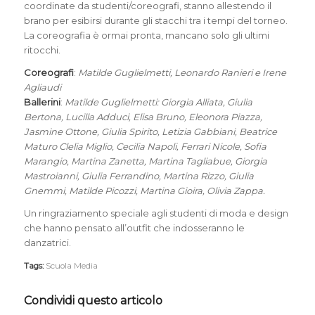
coordinate da studenti/coreografi, stanno allestendo il
brano per esibirsi durante gli stacchi tra i tempi del torneo.
La coreografia è ormai pronta, mancano solo gli ultimi
ritocchi.
Coreografi
:
Matilde Guglielmetti, Leonardo Ranieri e Irene
Agliaudi
Ballerini
:
Matilde Guglielmetti: Giorgia Alliata, Giulia
Bertona, Lucilla Adduci, Elisa Bruno, Eleonora Piazza,
Jasmine Ottone, Giulia Spirito, Letizia Gabbiani, Beatrice
Maturo Clelia Miglio, Cecilia Napoli, Ferrari Nicole, Sofia
Marangio, Martina Zanetta, Martina Tagliabue, Giorgia
Mastroianni, Giulia Ferrandino, Martina Rizzo, Giulia
Gnemmi, Matilde Picozzi, Martina Gioira, Olivia Zappa.
Un ringraziamento speciale agli studenti di moda e design
che hanno pensato all’outfit che indosseranno le
danzatrici.
Tags:
Scuola Media
Condividi questo articolo