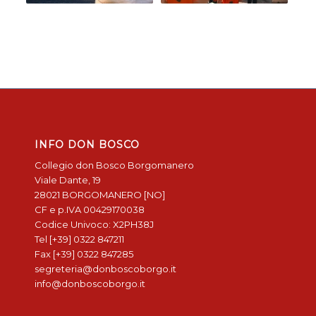
INFO DON BOSCO
Collegio don Bosco Borgomanero
Viale Dante, 19
28021 BORGOMANERO [NO]
CF e p.IVA 00429170038
Codice Univoco: X2PH38J
Tel [+39] 0322 847211
Fax [+39] 0322 847285
segreteria@donboscoborgo.it
info@donboscoborgo.it