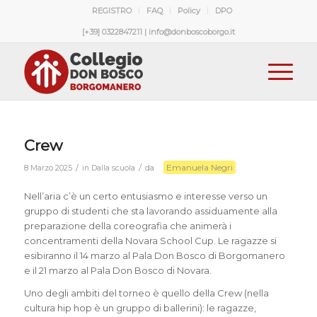
REGISTRO
FAQ
Policy
DPO
[+39] 0322847211 | info@donboscoborgo.it
Crew
Emanuela Negri
/
/
8 Marzo 2025
in
Dalla scuola
da
Nell’aria c’è un certo entusiasmo e interesse verso un
gruppo di studenti che sta lavorando assiduamente alla
preparazione della coreografia che animerà i
concentramenti della Novara School Cup. Le ragazze si
esibiranno il 14 marzo al Pala Don Bosco di Borgomanero
e il 21 marzo al Pala Don Bosco di Novara.
Uno degli ambiti del torneo è quello della Crew (nella
cultura hip hop è un gruppo di ballerini): le ragazze,