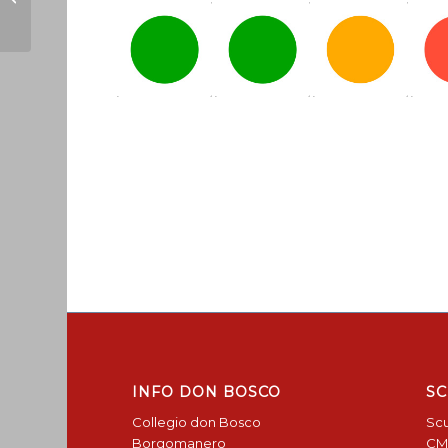
INFO DON BOSCO
SC
Collegio don Bosco
Scu
Borgomanero
CM