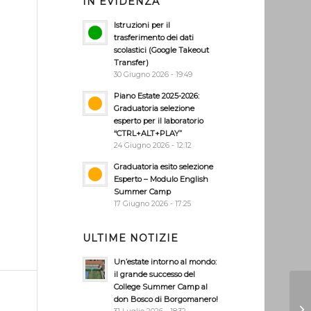
IN EVIDENZA
Istruzioni per il
trasferimento dei dati
scolastici (Google Takeout
Transfer)
30 Giugno 2026 - 19:49
Piano Estate 2025-2026:
Graduatoria selezione
esperto per il laboratorio
“CTRL+ALT+PLAY”
24 Giugno 2026 - 12:12
Graduatoria esito selezione
Esperto – Modulo English
Summer Camp
17 Giugno 2026 - 17:25
ULTIME NOTIZIE
Un’estate intorno al mondo:
il grande successo del
College Summer Camp al
don Bosco di Borgomanero!