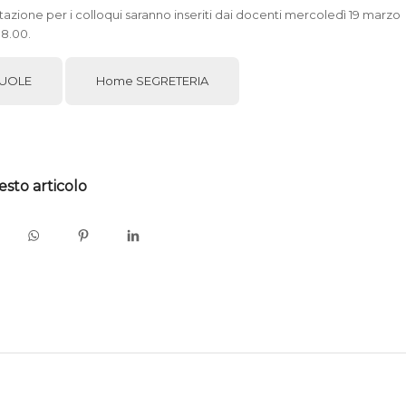
otazione per i colloqui saranno inseriti dai docenti mercoledì 19 marzo
 18.00.
UOLE
Home SEGRETERIA
esto articolo