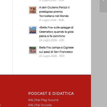
31 Luglio 2026 - 18:32
A don Giuliano Palizzi il
prestigioso premio
Torricellano nel Mondo
31 Luglio 2026 - 18:30
«Bella Fra» sulle spiagge di
Cesenatico: quando la gioia
piena si fa cammino
24 Luglio 2026 - 6:00
Bella Fra: campo a Gignese
sui passi di San Francesco
22 Luglio 2026 - 19:01
PODCAST E DIDATTICA
RAI | Rai Play Sound
o
RAI | Rai Scuola