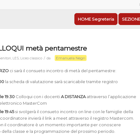
HOME Segreteria
SEZIONE
OLLOQUI metà pentamestre
Emanuela Negri
/
enitori
,
LES
,
Liceo classico
da
ARZO
ci sarà il consueto incontro di metà del pentamestre:
.00
la scheda di valutazione sarà scaricabile tramite registro
lle 19.30
Colloqui con i docenti
A DISTANZA
attraverso l’applicazione
o elettronico MasterCom
le 19.45
si svolgerà il consueto incontro on line con le famiglie della
 coordinatore invierà il link a meet attraverso il registro Mastercom.
con il coordinatore è un momento importante per conoscere
 della classe e la programmazione del prossimo periodo.