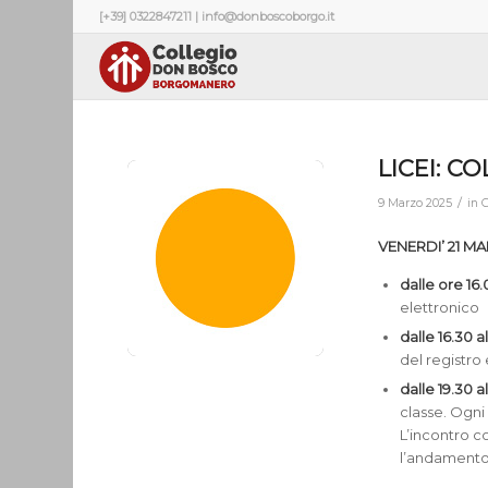
[+39] 0322847211 | info@donboscoborgo.it
LICEI: C
/
9 Marzo 2025
in
G
VENERDI’ 21 M
dalle ore 16
elettronico
dalle 16.30 a
del registr
dalle 19.30 al
classe. Ogni
L’incontro 
l’andamento