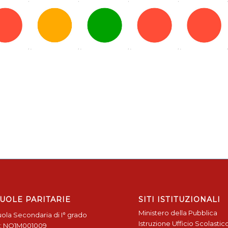
UOLE PARITARIE
SITI ISTITUZIONALI
Ministero della Pubblica
ola Secondaria di I° grado
Istruzione
Ufficio Scolastic
: NO1M001009