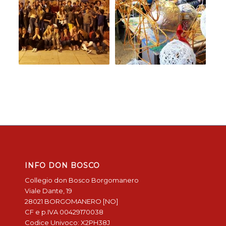
INFO DON BOSCO
Collegio don Bosco Borgomanero
Viale Dante, 19
28021 BORGOMANERO [NO]
CF e p.IVA 00429170038
Codice Univoco: X2PH38J