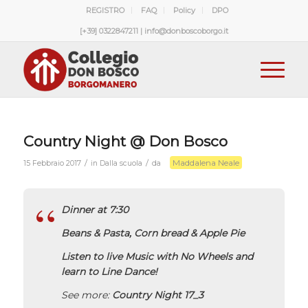
REGISTRO
FAQ
Policy
DPO
[+39] 0322847211 | info@donboscoborgo.it
Country Night @ Don Bosco
Maddalena Neale
/
/
15 Febbraio 2017
in
Dalla scuola
da
Dinner at 7:30
Beans & Pasta, Corn bread & Apple Pie
Listen to live Music with No Wheels and
learn to Line Dance!
See more:
Country Night 17_3