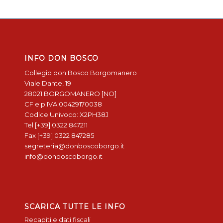
INFO DON BOSCO
Collegio don Bosco Borgomanero
Viale Dante, 19
28021 BORGOMANERO [NO]
CF e p.IVA 00429170038
Codice Univoco: X2PH38J
Tel [+39] 0322 847211
Fax [+39] 0322 847285
segreteria@donboscoborgo.it
info@donboscoborgo.it
SCARICA TUTTE LE INFO
Recapiti e dati fiscali