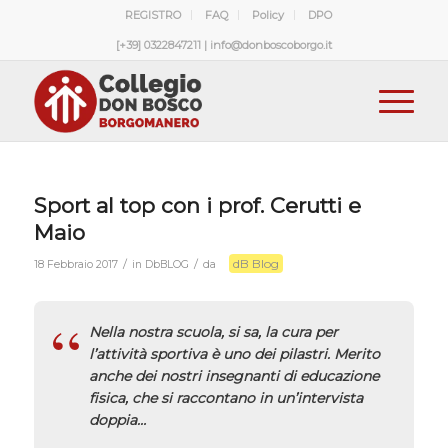
REGISTRO
FAQ
Policy
DPO
[+39] 0322847211 | info@donboscoborgo.it
Sport al top con i prof. Cerutti e
Maio
dB Blog
/
/
18 Febbraio 2017
in
DbBLOG
da
Nella nostra scuola, si sa, la cura per
l’attività sportiva è uno dei pilastri. Merito
anche dei nostri insegnanti di educazione
fisica, che si raccontano in un’intervista
doppia…