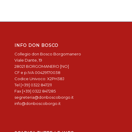
INFO DON BOSCO
Collegio don Bosco Borgomanero
Viale Dante, 19
28021 BORGOMANERO [NO]
CF e p.IVA 00429170038
Codice Univoco: X2PH38J
Tel [+39] 0322 847211
Fax [+39] 0322 847285
segreteria@donboscoborgo.it
info@donboscoborgo.it