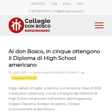
REGISTRO
FAQ
Policy
DPO
[+39] 0322847211 | info@donboscoborgo.it
Al don Bosco, in cinque ottengono
il Diploma di High School
americano
/
/
12 Luglio 2025
in
Dalla scuola
,
RASSEGNA STAMPA
da
Maddalena Neale
Oggi, sabato 12 luglio, a Verona, si è tenuta la
Class of 2025
Graduation Ceremony
, con la consegna del Diploma di
High School americano nell’ambito del Programma
Doppio Diploma di Mater Academy. Cinque
riconoscimenti al don Bosco.