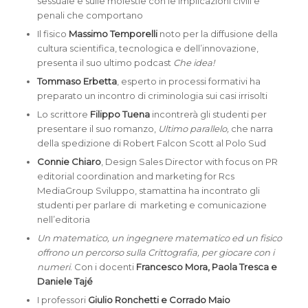
sessuale e sulle molestie con le implicazioni civili e
penali che comportano
Il fisico
Massimo Temporelli
noto per la diffusione della
cultura scientifica, tecnologica e dell’innovazione,
presenta il suo ultimo podcast
Che idea!
Tommaso Erbetta
, esperto in processi formativi ha
preparato un incontro di criminologia sui casi irrisolti
Lo scrittore
Filippo Tuena
incontrerà gli studenti per
presentare il suo romanzo,
Ultimo parallelo,
che narra
della spedizione di Robert Falcon Scott al Polo Sud
Connie Chiaro
, Design Sales Director with focus on PR
editorial coordination and marketing for Rcs
MediaGroup Sviluppo, stamattina ha incontrato gli
studenti per parlare di marketing e comunicazione
nell’editoria
Un matematico, un ingegnere matematico ed un fisico
offrono un percorso sulla Crittografia, per giocare con i
numeri
. Con i docenti
Francesco Mora, Paola Tresca e
Daniele Tajé
I professori
Giulio Ronchetti e Corrado Maio