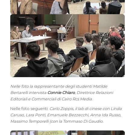
Nelle foto la rappresentante degli studenti Matilde
Bertarelli intervista
Connie Chiaro
, Direttrice Relazioni
Editoriali e Commerciali di Cairo Rcs Media
.
Nelle foto seguenti:
Carlo Zoppis, il lab di cinese con Linda
Caruso, Lara Ponti, Emanuele Bezzecchi, Anna Ida Russo,
Massimo Temporelli (con la Tommaso Di Gaudio.