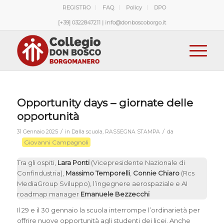
REGISTRO
FAQ
Policy
DPO
[+39] 0322847211 | info@donboscoborgo.it
Opportunity days – giornate delle
opportunità
/
/
31 Gennaio 2025
in
Dalla scuola
,
RASSEGNA STAMPA
da
Giovanni Campagnoli
Tra gli ospiti,
Lara Ponti
(Vicepresidente Nazionale di
Confindustria),
Massimo Temporelli
,
Connie Chiaro
(Rcs
MediaGroup Sviluppo), l’ingegnere aerospaziale e AI
roadmap manager
Emanuele Bezzecchi
Il 29 e il 30 gennaio la scuola interrompe l’ordinarietà per
offrire nuove opportunità agli studenti dei licei. Anche