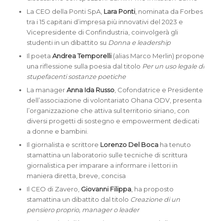
La CEO della Ponti SpA,
Lara Ponti
, nominata da Forbes
tra i 15 capitani d’impresa più innovativi del 2023 e
Vicepresidente di Confindustria, coinvolgerà gli
studenti in un dibattito su
Donna e leadership
Il poeta
Andrea Temporelli
(alias Marco Merlin) propone
una riflessione sulla poesia dal titolo
Per un uso legale di
stupefacenti sostanze poetiche
La manager
Anna Ida Russo
, Cofondatrice e Presidente
dell’associazione di volontariato Ohana ODV, presenta
l’organizzazione che attiva sul territorio siriano, con
diversi progetti di sostegno e empowerment dedicati
a donne e bambini.
Il giornalista e scrittore
Lorenzo Del Boca
ha tenuto
stamattina un laboratorio sulle tecniche di scrittura
giornalistica per imparare a informare i lettori in
maniera diretta, breve, concisa
Il CEO di Zavero,
Giovanni Filippa
, ha proposto
stamattina un dibattito dal titolo
Creazione di un
pensiero proprio, manager o leader