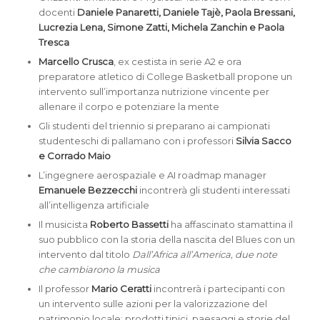
docenti
Daniele Panaretti, Daniele Tajè, Paola Bressani,
Lucrezia Lena, Simone Zatti, Michela Zanchin e Paola
Tresca
Marcello Crusca
, ex cestista in serie A2 e ora
preparatore atletico di College Basketball propone un
intervento sull’importanza nutrizione vincente per
allenare il corpo e potenziare la mente
Gli studenti del triennio si preparano ai campionati
studenteschi di pallamano con i professori
Silvia Sacco
e Corrado Maio
L’ingegnere aerospaziale e AI roadmap manager
Emanuele Bezzecchi
incontrerà gli studenti interessati
all’intelligenza artificiale
Il musicista
Roberto Bassetti
ha affascinato stamattina il
suo pubblico con la storia della nascita del Blues con un
intervento dal titolo
Dall’Africa all’America, due note
che cambiarono la musica
Il professor
Mario Ceratti
incontrerà i partecipanti con
un intervento sulle azioni per la valorizzazione del
patrimonio locale: prodotti tipici, paesaggi e storie del