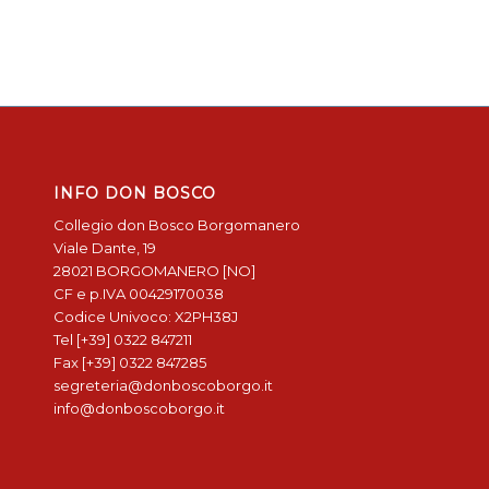
INFO DON BOSCO
Collegio don Bosco Borgomanero
Viale Dante, 19
28021 BORGOMANERO [NO]
CF e p.IVA 00429170038
Codice Univoco: X2PH38J
Tel [+39] 0322 847211
Fax [+39] 0322 847285
segreteria@donboscoborgo.it
info@donboscoborgo.it