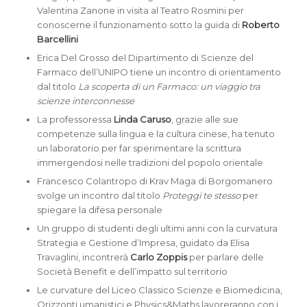
Valentina Zanone in visita al Teatro Rosmini per
conoscerne il funzionamento sotto la guida di
Roberto
Barcellini
Erica Del Grosso del Dipartimento di Scienze del
Farmaco dell’UNIPO tiene un incontro di orientamento
dal titolo
La scoperta di un Farmaco: un viaggio tra
scienze interconnesse
La professoressa
Linda Caruso
, grazie alle sue
competenze sulla lingua e la cultura cinese, ha tenuto
un laboratorio per far sperimentare la scrittura
immergendosi nelle tradizioni del popolo orientale
Francesco Colantropo di Krav Maga di Borgomanero
svolge un incontro dal titolo
Proteggi te stesso
per
spiegare la difesa personale
Un gruppo di studenti degli ultimi anni con la curvatura
Strategia e Gestione d’Impresa, guidato da Elisa
Travaglini, incontrerà
Carlo Zoppis
per parlare delle
Società Benefit e dell’impatto sul territorio
Le curvature del Liceo Classico Scienze e Biomedicina,
Orizzonti umanistici e Physics&Maths lavoreranno con i