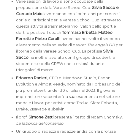
Varie sessioni di lavoro si sono occupate della
preparazione della Varese School Cup:
Silvia Sacco e
Corrado Maio
lavoreranno con i primi anni per creare i
cori e gli striscioni per la Varese School Cup: attraverso
questa attività si trasmetteranno i valori dello sport e
del tifo positivo. I coach
Tommaso Erbetta, Matteo
Ferretti e Pietro Carull
i invece hanno svolto il secondo
allenamento della squadra di basket
The angels DB
per
il torneo della Varese School Cup. La prof.ssa
Silvia
Sacco
ha inoltre lavorato con il gruppo di studenti e
studentesse della CREW che si esibirà durante i
triangolari di marzo.
Edoardo Ranieri
, CEO di Mandown Studio, Fabon
Evolution e Almost Ready, nominato da Forbes uno dei
più promettenti under 30 d’Italia nel 2023. Il giovane
imprenditore racconterà la sua esperienza nel settore
moda e i lavori per artisti come Tedua, Sfera Ebbasta,
Drake, 21savage e Jbalvin
Il prof.
Simone Zatti
presenta il testo di Noam Chomsky,
La fabbrica del consenso
Un gruppo di ragazzi e ragazze andrà con la prof.ssa