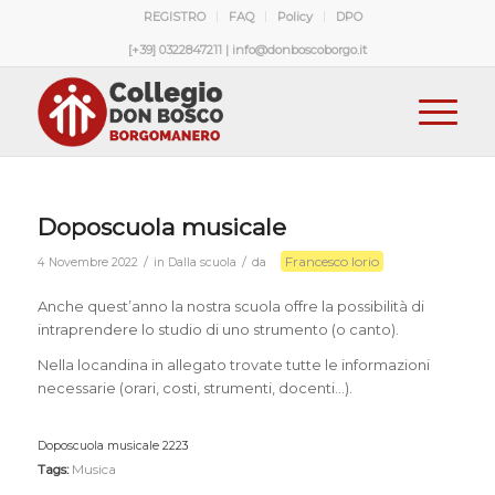
REGISTRO
FAQ
Policy
DPO
[+39] 0322847211 | info@donboscoborgo.it
Doposcuola musicale
Francesco Iorio
/
/
4 Novembre 2022
in
Dalla scuola
da
Anche quest’anno la nostra scuola offre la possibilità di
intraprendere lo studio di uno strumento (o canto).
Nella locandina in allegato trovate tutte le informazioni
necessarie (orari, costi, strumenti, docenti…).
Doposcuola musicale 2223
Download
Tags:
Musica