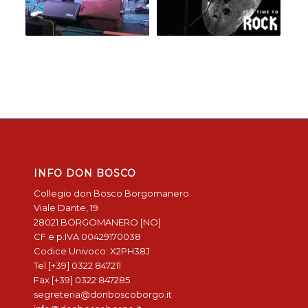
INFO DON BOSCO
Collegio don Bosco Borgomanero
Viale Dante, 19
28021 BORGOMANERO [NO]
CF e p.IVA 00429170038
Codice Univoco: X2PH38J
Tel [+39] 0322 847211
Fax [+39] 0322 847285
segreteria@donboscoborgo.it