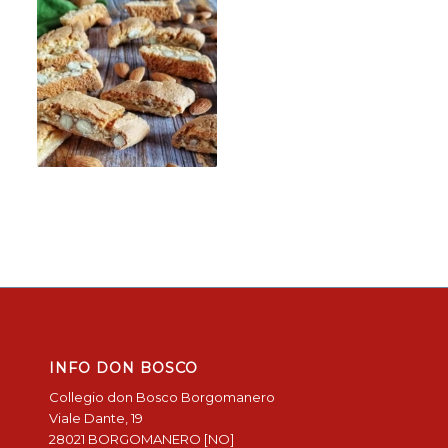
INFO DON BOSCO
Collegio don Bosco Borgomanero
Viale Dante, 19
28021 BORGOMANERO [NO]