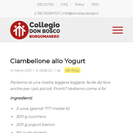
REGISTRO
FAQ
Policy
DPO
[+39] 0322847211 | info@donboscoborgo.it
Ciambellone allo Yogurt
dB Blog
/
/
14 Marzo 2023
in
DbBLOG
da
Parliamo di una ricetta leggera leggera, facile da fare
anche per i più piccoli. Pronti? Vediamo come si fa!
Ingredienti:
3 uova (grandi ???? medie 6)
300 g zucchero
200 g yogurt bianco
90 g olio di semi