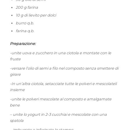
200 g farina
10 g di lievito per dolci
burro q.b.
farina q.b.
Preparazione:
-unite uova e zucchero in una ciotola e montate con le
fruste
-versare l’olio di semi a filo nel composto senza smettere di
girare
-In un’altra ciotola, setacciate tutte le polveri e mescolateli
insieme
-unite le polveri mescolate al composto e amalgamate
bene
– unite lo yogurt in 2-3 cucchiai e mescolate con una
spatola
– imburrate e infarinate lo stampo