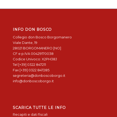
INFO DON BOSCO
Collegio don Bosco Borgomanero
Viale Dante, 19
28021 BORGOMANERO [NO]
CF e p.IVA 00429170038
Codice Univoco: X2PH38J
Tel [+39] 0322 847211
Fax [+39] 0322 847285
segreteria@donboscoborgo.it
info@donboscoborgo.it
SCARICA TUTTE LE INFO
Recapiti e dati fiscali