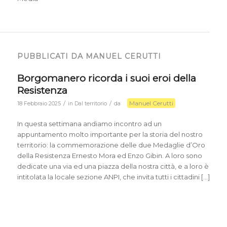
PUBBLICATI DA MANUEL CERUTTI
Borgomanero ricorda i suoi eroi della
Resistenza
Manuel Cerutti
/
/
18 Febbraio 2025
in
Dal territorio
da
In questa settimana andiamo incontro ad un
appuntamento molto importante per la storia del nostro
territorio: la commemorazione delle due Medaglie d’Oro
della Resistenza Ernesto Mora ed Enzo Gibin. A loro sono
dedicate una via ed una piazza della nostra città, e a loro è
intitolata la locale sezione ANPI, che invita tutti i cittadini […]