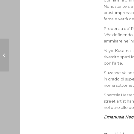
donna alla prim
Nonostante sia 
artisti impressi
fama e verrà d
Properzia de’ Ro
Vite
definendo i
ammirare nei noc
Yayoi Kusama, a
Consiglio di Istituto:
rivestito spazi 
mercoledì 5 marzo
con l’arte.
Suzanne Valadon,
in grado di sup
non si sottomet
Shamsia Hassani
street artist ha
nel dare alle d
Emanuela Negr