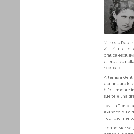
Marietta Robusti
vita vissuta nel
pratica esclusi
esercitava nell
ricercate.
Artemisia Gentil
denunciare le vi
è fortemente in
sue tele una dr
Lavinia Fontana,
XVI secolo. La s
riconoscimento 
Berthe Morisot,