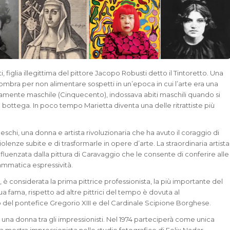
, figlia illegittima del pittore Jacopo Robusti detto il Tintoretto. Una
l’ombra per non alimentare sospetti in un’epoca in cui l’arte era una
vamente maschile (Cinquecento), indossava abiti maschili quando si
a bottega. In poco tempo Marietta diventa una delle ritrattiste più
eschi, una donna e artista rivoluzionaria che ha avuto il coraggio di
olenze subite e di trasformarle in opere d’arte. La straordinaria artista
fluenzata dalla pittura di Caravaggio che le consente di conferire alle
ammatica espressività.
 è considerata la prima pittrice professionista, la più importante del
ua fama, rispetto ad altre pittrici del tempo è dovuta al
del pontefice Gregorio XIII e del Cardinale Scipione Borghese.
 una donna tra gli impressionisti. Nel 1974 parteciperà come unica