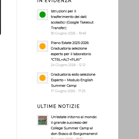
IN EVIDENZA
Istruzioni per il
trasferimento dei dati
scolastici (Google Takeout
Transfer)
30 Giugno 2026 - 19:49
Piano Estate 2025-2026:
Graduatoria selezione
esperto per il laboratorio
“CTRL+ALT+PLAY”
24 Giugno 2026 - 12:12
Graduatoria esito selezione
Esperto – Modulo English
Summer Camp
17 Giugno 2026 - 17:25
ULTIME NOTIZIE
Un’estate intorno al mondo:
il grande successo del
College Summer Camp al
don Bosco di Borgomanero!