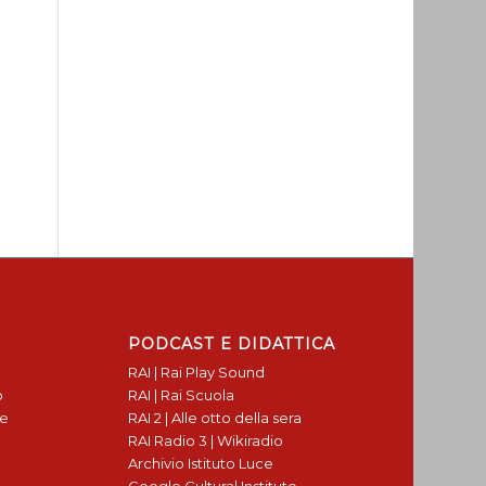
PODCAST E DIDATTICA
RAI | Rai Play Sound
o
RAI | Rai Scuola
te
RAI 2 | Alle otto della sera
RAI Radio 3 | Wikiradio
Archivio Istituto Luce