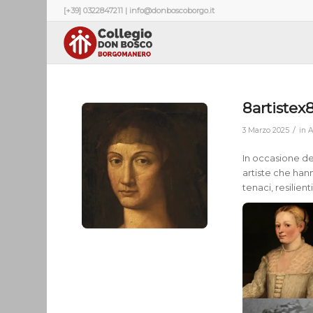
[+39] 0322847211 | info@donboscoborgo.it
8artiste
/
3 Marzo 2025
in
In occasione de
artiste che han
tenaci, resilie