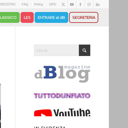
REGISTRO
FAQ
Policy
DPO
LASSICO
LES
ENTRARE al dB
SEGRETERIA
,