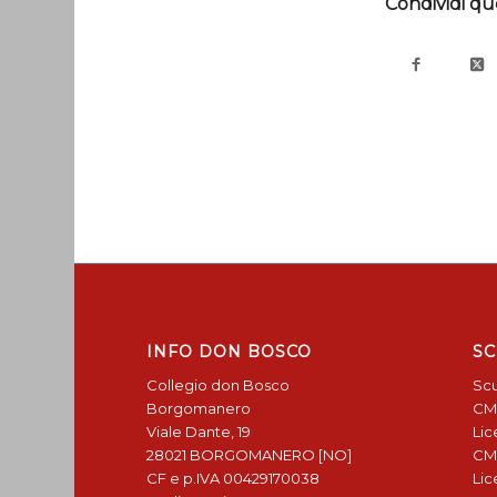
Condividi qu
INFO DON BOSCO
SC
Collegio don Bosco
Scu
Borgomanero
CM
Viale Dante, 19
Lic
28021 BORGOMANERO [NO]
CM
CF e p.IVA 00429170038
Lic