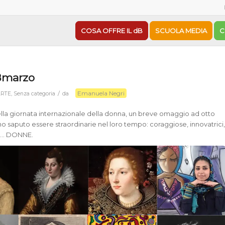
COSA OFFRE IL dB
SCUOLA MEDIA
C
x8marzo
Emanuela Negri
/
ARTE
,
Senza categoria
da
lla giornata internazionale della donna, un breve omaggio ad otto
no saputo essere straordinarie nel loro tempo: coraggiose, innovatrici
nti… DONNE.