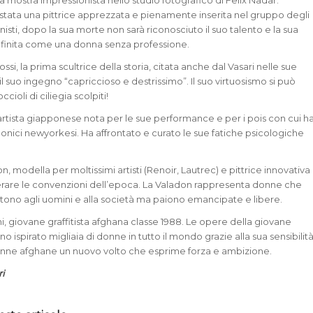
a mostra impressionista nello studio fotografico di Felix Nadar.
stata una pittrice apprezzata e pienamente inserita nel gruppo degli
onisti, dopo la sua morte non sarà riconosciuto il suo talento e la sua
efinita come una donna senza professione.
ssi, la prima scultrice della storia, citata anche dal Vasari nelle sue
l suo ingegno “capriccioso e destrissimo”. Il suo virtuosismo si può
cioli di ciliegia scolpiti!
rtista giapponese nota per le sue performance e per i pois con cui h
iconici newyorkesi. Ha affrontato e curato le sue fatiche psicologiche
 modella per moltissimi artisti (Renoir, Lautrec) e pittrice innovativa
erare le convenzioni dell’epoca. La Valadon rappresenta donne che
tono agli uomini e alla società ma paiono emancipate e libere.
, giovane graffitista afghana classe 1988. Le opere della giovane
nno ispirato migliaia di donne in tutto il mondo grazie alla sua sensibilit
onne afghane un nuovo volto che esprime forza e ambizione.
i