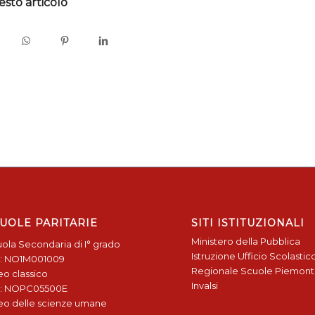
esto articolo
UOLE PARITARIE
SITI ISTITUZIONALI
Ministero della Pubblica
ola Secondaria di I° grado
Istruzione
Ufficio Scolastic
: NO1M001009
Regionale
Scuole Piemon
eo classico
Invalsi
: NOPC05500E
eo delle scienze umane