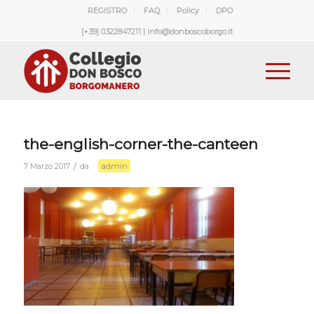
REGISTRO
FAQ
Policy
DPO
[+39] 0322847211 | info@donboscoborgo.it
the-english-corner-the-canteen
admin
/
7 Marzo 2017
da