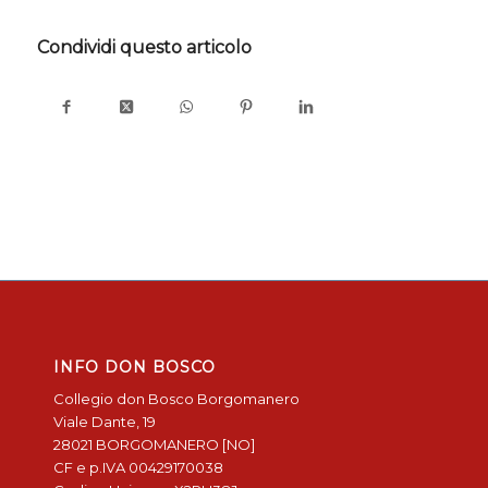
Condividi questo articolo
INFO DON BOSCO
Collegio don Bosco Borgomanero
Viale Dante, 19
28021 BORGOMANERO [NO]
CF e p.IVA 00429170038