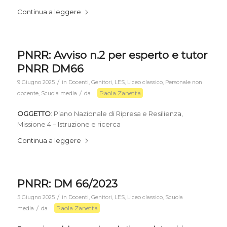
Continua a leggere
PNRR: Avviso n.2 per esperto e tutor
PNRR DM66
/
9 Giugno 2025
in
Docenti
,
Genitori
,
LES
,
Liceo classico
,
Personale non
Paola Zanetta
/
docente
,
Scuola media
da
OGGETTO
: Piano Nazionale di Ripresa e Resilienza,
Missione 4 – Istruzione e ricerca
Continua a leggere
PNRR: DM 66/2023
/
5 Giugno 2025
in
Docenti
,
Genitori
,
LES
,
Liceo classico
,
Scuola
Paola Zanetta
/
media
da