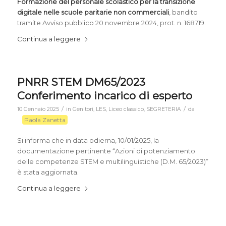
Formazione del personale scolastico per la transizione
digitale nelle scuole paritarie non commerciali
, bandito
tramite Avviso pubblico 20 novembre 2024, prot. n. 168719.
Continua a leggere
PNRR STEM DM65/2023
Conferimento incarico di esperto
/
/
10 Gennaio 2025
in
Genitori
,
LES
,
Liceo classico
,
SEGRETERIA
da
Paola Zanetta
Si informa che in data odierna, 10/01/2025, la
documentazione pertinente “Azioni di potenziamento
delle competenze STEM e multilinguistiche (D.M. 65/2023)”
è stata aggiornata.
Continua a leggere