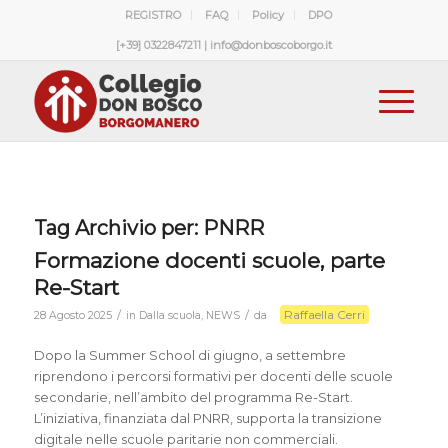
REGISTRO
FAQ
Policy
DPO
[+39] 0322847211 | info@donboscoborgo.it
Tag Archivio per:
PNRR
Formazione docenti scuole, parte
Re-Start
Raffaella Cerri
/
/
28 Agosto 2025
in
Dalla scuola
,
NEWS
da
Dopo la Summer School di giugno, a settembre
riprendono i percorsi formativi per docenti delle scuole
secondarie, nell’ambito del programma Re-Start.
L’iniziativa, finanziata dal PNRR, supporta la transizione
digitale nelle scuole paritarie non commerciali.