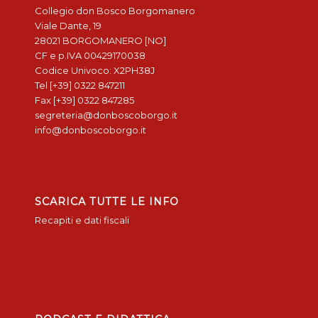
Collegio don Bosco Borgomanero
Viale Dante, 19
28021 BORGOMANERO [NO]
CF e p.IVA 00429170038
Codice Univoco: X2PH38J
Tel [+39] 0322 847211
Fax [+39] 0322 847285
segreteria@donboscoborgo.it
info@donboscoborgo.it
SCARICA TUTTE LE INFO
Recapiti e dati fiscali