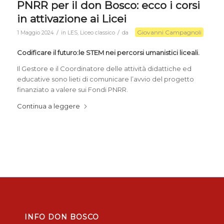
PNRR per il don Bosco: ecco i corsi
in attivazione ai Licei
Giovanni Campagnoli
/
/
1 Maggio 2024
in
LES
,
Liceo classico
da
Codificare il futuro:le STEM nei percorsi umanistici liceali.
Il Gestore e il Coordinatore delle attività didattiche ed
educative sono lieti di comunicare l’avvio del progetto
finanziato a valere sui Fondi PNRR.
Continua a leggere
INFO DON BOSCO