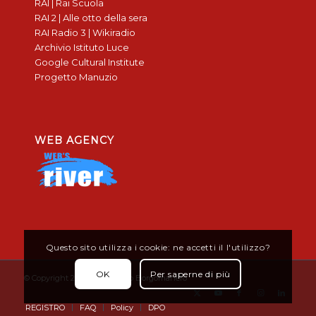
RAI | Rai Scuola
RAI 2 | Alle otto della sera
RAI Radio 3 | Wikiradio
Archivio Istituto Luce
Google Cultural Institute
Progetto Manuzio
WEB AGENCY
Questo sito utilizza i cookie: ne accetti il l'utilizzo?
OK
Per saperne di più
© Copyright 2019 - Don Bosco Borgomanero
REGISTRO
FAQ
Policy
DPO