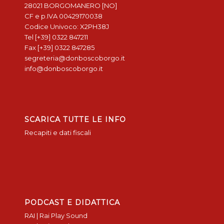
28021 BORGOMANERO [NO]
CF e p.IVA 00429170038
Codice Univoco: X2PH38J
Tel [+39] 0322 847211
Fax [+39] 0322 847285
segreteria@donboscoborgo.it
info@donboscoborgo.it
SCARICA TUTTE LE INFO
Recapiti e dati fiscali
PODCAST E DIDATTICA
RAI | Rai Play Sound