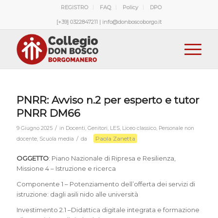
REGISTRO
FAQ
Policy
DPO
[+39] 0322847211 | info@donboscoborgo.it
PNRR: Avviso n.2 per esperto e tutor
PNRR DM66
/
9 Giugno 2025
in
Docenti
,
Genitori
,
LES
,
Liceo classico
,
Personale non
Paola Zanetta
/
docente
,
Scuola media
da
OGGETTO
: Piano Nazionale di Ripresa e Resilienza,
Missione 4 – Istruzione e ricerca
Componente 1 – Potenziamento dell’offerta dei servizi di
istruzione: dagli asili nido alle università
Investimento 2.1 –Didattica digitale integrata e formazione