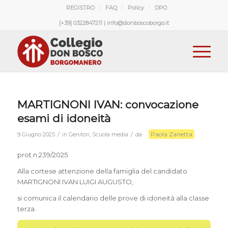
REGISTRO
FAQ
Policy
DPO
[+39] 0322847211 | info@donboscoborgo.it
MARTIGNONI IVAN: convocazione
esami di idoneità
Paola Zanetta
/
/
9 Giugno 2025
in
Genitori
,
Scuola media
da
prot.n.239/2025
Alla cortese attenzione della famiglia del candidato
MARTIGNONI IVAN LUIGI AUGUSTO,
si comunica il calendario delle prove di idoneità alla classe
terza.