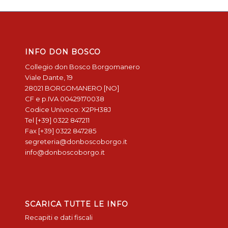
INFO DON BOSCO
Collegio don Bosco Borgomanero
Viale Dante, 19
28021 BORGOMANERO [NO]
CF e p.IVA 00429170038
Codice Univoco: X2PH38J
Tel [+39] 0322 847211
Fax [+39] 0322 847285
segreteria@donboscoborgo.it
info@donboscoborgo.it
SCARICA TUTTE LE INFO
Recapiti e dati fiscali