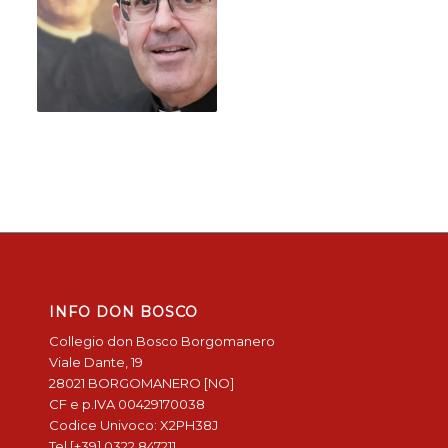
INFO DON BOSCO
Collegio don Bosco Borgomanero
Viale Dante, 19
28021 BORGOMANERO [NO]
CF e p.IVA 00429170038
Codice Univoco: X2PH38J
Tel [+39] 0322 847211