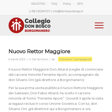
REGISTRO
FAQ
Policy
DPO
[+39] 0322847211 | info@donboscoborgo.it
Nuovo Rettor Maggiore
Giovanni Campagnoli
/
/
6 Aprile 2025
in
Dal territorio
da
Il nuovo Rettor Maggiore Don Attard sceglie di cominciare
dal carcere minorile Ferrante Aporti, accompagnato da
don Silvano Oni (già direttore a Borgomanero)
Per la sua prima uscita pubblica il nuovo Rettore Maggiore
dei Salesiani, Don Fabio Attard, ha scelto il carcere
minorile di Torino “Ferrante Aporti”. Giovedì 3 aprile la visita
ai ragazzi reclusi in corso Unione Sovietica. Con lui, don
Silvano Oni, già direttore qui a Borgomanero e ora