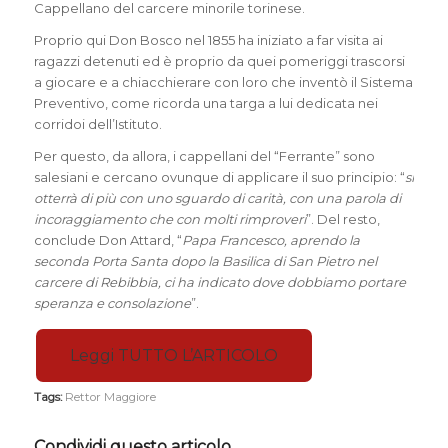
Cappellano del carcere minorile torinese.
Proprio qui Don Bosco nel 1855 ha iniziato a far visita ai
ragazzi detenuti ed è proprio da quei pomeriggi trascorsi
a giocare e a chiacchierare con loro che inventò il Sistema
Preventivo, come ricorda una targa a lui dedicata nei
corridoi dell’Istituto.
Per questo, da allora, i cappellani del “Ferrante” sono
salesiani e cercano ovunque di applicare il suo principio: “
si
otterrà di più con uno sguardo di carità, con una parola di
incoraggiamento che con molti rimproveri
”. Del resto,
conclude Don Attard, “
Papa Francesco, aprendo la
seconda Porta Santa dopo la Basilica di San Pietro nel
carcere di Rebibbia, ci ha indicato dove dobbiamo portare
speranza e consolazione
”.
Leggi TUTTO L’ARTICOLO
Tags:
Rettor Maggiore
Condividi questo articolo