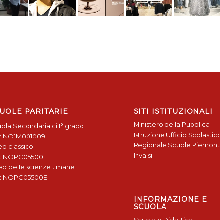
UOLE PARITARIE
SITI ISTITUZIONALI
Ministero della Pubblica
ola Secondaria di I° grado
Istruzione
Ufficio Scolastic
: NO1M001009
Regionale
Scuole Piemon
eo classico
Invalsi
: NOPC05500E
eo delle scienze umane
: NOPC05500E
INFORMAZIONE E
SCUOLA
Scuola e Didattica