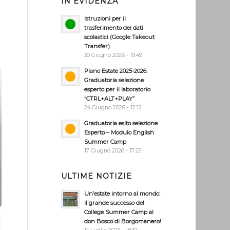
IN EVIDENZA
Istruzioni per il
trasferimento dei dati
scolastici (Google Takeout
Transfer)
30 Giugno 2026 - 19:49
Piano Estate 2025-2026:
Graduatoria selezione
esperto per il laboratorio
“CTRL+ALT+PLAY”
24 Giugno 2026 - 12:12
Graduatoria esito selezione
Esperto – Modulo English
Summer Camp
17 Giugno 2026 - 17:25
ULTIME NOTIZIE
Un’estate intorno al mondo:
il grande successo del
College Summer Camp al
don Bosco di Borgomanero!