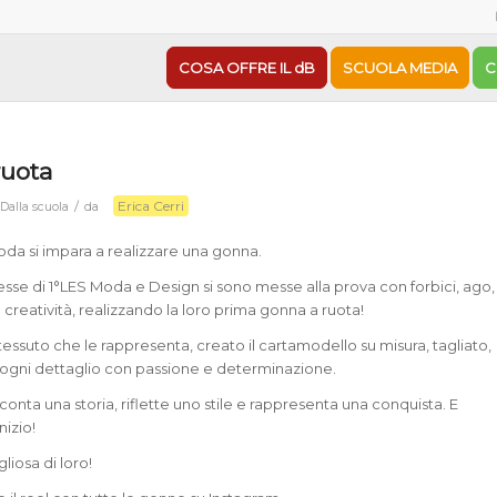
COSA OFFRE IL dB
SCUOLA MEDIA
C
ruota
Erica Cerri
/
n
Dalla scuola
da
moda si impara a realizzare una gonna.
sse di 1°LES Moda e Design si sono messe alla prova con forbici, ago,
nta creatività, realizzando la loro prima gonna a ruota!
tessuto che le rappresenta, creato il cartamodello su misura, tagliato,
to ogni dettaglio con passione e determinazione.
onta una storia, riflette uno stile e rappresenta una conquista. E
nizio!
liosa di loro!