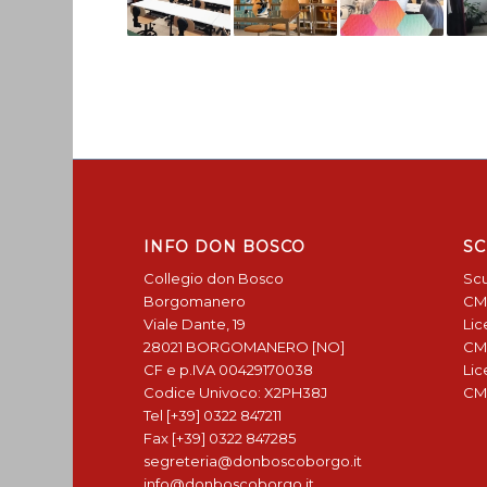
INFO DON BOSCO
SC
Collegio don Bosco
Scu
Borgomanero
CM
Viale Dante, 19
Lic
28021 BORGOMANERO [NO]
CM
CF e p.IVA 00429170038
Lic
Codice Univoco: X2PH38J
CM
Tel [+39] 0322 847211
Fax [+39] 0322 847285
segreteria@donboscoborgo.it
info@donboscoborgo.it