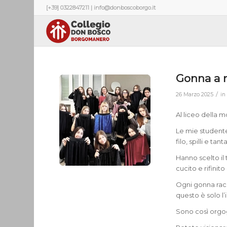
[+39] 0322847211 | info@donboscoborgo.it
Gonna a 
/
26 Marzo 2025
i
Al liceo della 
Le mie studente
filo, spilli e ta
Hanno scelto il 
cucito e rifini
Ogni gonna racc
questo è solo l’i
Sono così orgog