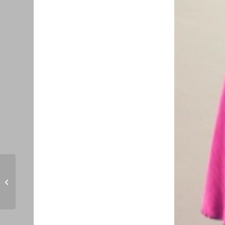
L’11° successore di
Don Bosco