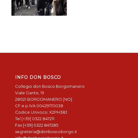
INFO DON BOSCO
Collegio don Bosco Borgomanero
Viale Dante, 19
28021 BORGOMANERO [NO]
CF e p.IVA 00429170038
Codice Univoco: X2PH38J
Tel [+39] 0322 847211
Fax [+39] 0322 847285
segreteria@donboscoborgo.it