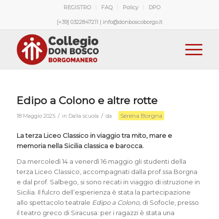
REGISTRO
FAQ
Policy
DPO
[+39] 0322847211 | info@donboscoborgo.it
Edipo a Colono e altre rotte
Serena Borgna
/
/
18 Maggio 2025
in
Dalla scuola
da
La terza Liceo Classico in viaggio tra mito, mare e
memoria nella Sicilia classica e barocca.
Da mercoledì 14 a venerdì 16 maggio gli studenti della
terza Liceo Classico, accompagnati dalla prof.ssa Borgna
e dal prof. Salbego, si sono recati in viaggio di istruzione in
Sicilia. Il fulcro dell’esperienza è stata la partecipazione
allo spettacolo teatrale
Edipo a Colono,
di Sofocle, presso
il teatro greco di Siracusa: per i ragazzi è stata una