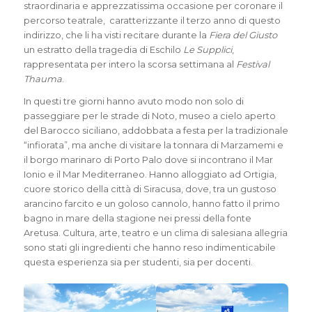
straordinaria e apprezzatissima occasione per coronare il
percorso teatrale, caratterizzante il terzo anno di questo
indirizzo, che li ha visti recitare durante la
Fiera del Giusto
un estratto della tragedia di Eschilo
Le Supplici
,
rappresentata per intero la scorsa settimana al
Festival
Thauma
.
In questi tre giorni hanno avuto modo non solo di
passeggiare per le strade di Noto, museo a cielo aperto
del Barocco siciliano, addobbata a festa per la tradizionale
“infiorata”, ma anche di visitare la tonnara di Marzamemi e
il borgo marinaro di Porto Palo dove si incontrano il Mar
Ionio e il Mar Mediterraneo. Hanno alloggiato ad Ortigia,
cuore storico della città di Siracusa, dove, tra un gustoso
arancino farcito e un goloso cannolo, hanno fatto il primo
bagno in mare della stagione nei pressi della fonte
Aretusa. Cultura, arte, teatro e un clima di salesiana allegria
sono stati gli ingredienti che hanno reso indimenticabile
questa esperienza sia per studenti, sia per docenti.