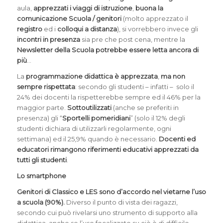
aula,
apprezzati i viaggi di istruzione
,
buona la
comunicazione Scuola / genitori
(molto apprezzato il
registro
ed i
colloqui a distanza
), si vorrebbero invece gli
incontri in presenza
sia pre che post cena, mentre la
Newsletter della Scuola potrebbe essere letta ancora di
più
…
La
programmazione didattica è apprezzata
,
ma non
sempre rispettata
: secondo gli studenti – infatti – solo il
24% dei docenti la rispetterebbe sempre ed il 46% per la
maggior parte.
Sottoutilizzati
(anche se preferiti in
presenza) gli “
Sportelli pomeridiani
” (solo il 12% degli
studenti dichiara di utilizzarli regolarmente, ogni
settimana) ed il 25,9% quando è necessario.
Docenti ed
educatori rimangono riferimenti educativi apprezzati da
tutti gli studenti
.
Lo smartphone
Genitori di Classico e LES sono d’accordo nel vietarne l’uso
a scuola (90%).
Diverso il punto di vista dei ragazzi,
secondo cui può rivelarsi uno strumento di supporto alla