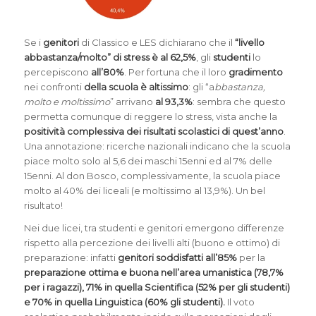
Se i
genitori
di Classico e LES dichiarano che il
“livello
abbastanza/molto”
di stress
è al 62,5%
, gli
studenti
lo
percepiscono
all’80%
. Per fortuna che il loro
gradimento
nei confronti
della scuola
è altissimo
: gli “a
bbastanza,
molto e moltissimo
” arrivano
al 93,3%
: sembra che questo
permetta comunque di reggere lo stress, vista anche la
positività complessiva dei risultati scolastici di quest’anno
.
Una annotazione: ricerche nazionali indicano che la scuola
piace molto solo al 5,6 dei maschi 15enni ed al 7% delle
15enni. Al don Bosco, complessivamente, la scuola piace
molto al 40% dei liceali (e moltissimo al 13,9%). Un bel
risultato!
Nei due licei, tra studenti e genitori emergono differenze
rispetto alla percezione dei livelli alti (buono e ottimo) di
preparazione: infatti
genitori soddisfatti all’85%
per la
preparazione ottima e buona
nell’area umanistica (78,7%
per i ragazzi), 71% in quella Scientifica (52% per gli studenti)
e 70% in quella Linguistica (60% gli studenti).
Il voto