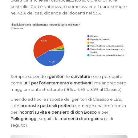
didattica, anche se l’uso focalizzato su ciò è di difficile
controllo. Così è sintetizzato come avviene il ritiro, sempre
nel 43% dei casi, dipende dai docenti nel 53%.
Sempre secondo i
genitori
, le
curvature
sono percepite
come
utili per l’orientamento e motivanti
, ma andrebbero
maggiormente strutturate (18% al LES e 35% al Classico).
Unendo ad hoc le risposte dei genitori di Classico e LES,
sulle
proposte pastorali preferite
, emerge una preferenza
per
incontri su vita e pensiero di don Bosco
e per i
Pellegrinagg
i, seguiti da
momenti di preghiera
(v. di
seguito).