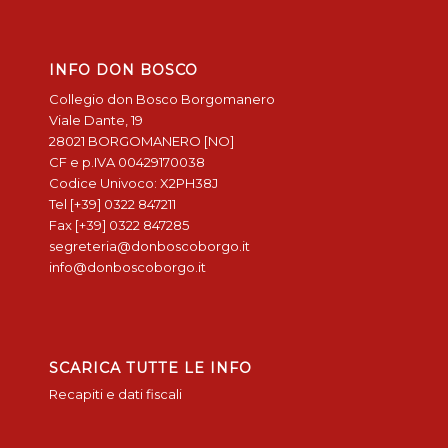
INFO DON BOSCO
Collegio don Bosco Borgomanero
Viale Dante, 19
28021 BORGOMANERO [NO]
CF e p.IVA 00429170038
Codice Univoco: X2PH38J
Tel [+39] 0322 847211
Fax [+39] 0322 847285
segreteria@donboscoborgo.it
info@donboscoborgo.it
SCARICA TUTTE LE INFO
Recapiti e dati fiscali