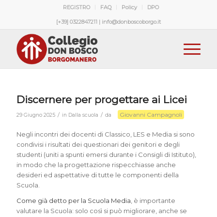
REGISTRO
FAQ
Policy
DPO
[+39] 0322847211 | info@donboscoborgo.it
Discernere per progettare ai Licei
Giovanni Campagnoli
/
/
29 Giugno 2025
in
Dalla scuola
da
Negli incontri dei docenti di Classico, LES e Media si sono
condivisi i risultati dei questionari dei genitori e degli
studenti (uniti a spunti emersi durante i Consigli di Istituto),
in modo che la progettazione rispecchiasse anche
desideri ed aspettative di tutte le componenti della
Scuola.
Come già detto per la Scuola Media
, è importante
valutare la Scuola: solo così si può migliorare, anche se