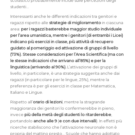
scolastico probabilmente incide sulle percezioni degli
studenti…
Interessanti anche le differenti indicazioni tra genitori e
ragazzi rispetto alle
strategie di miglioramento
in ciascuna
area:
per i ragazzi basterebbe maggior studio individuale
per l’area umanistica, mentre i genitori (di entrambi i Licei)
indicano più esercizi in classe, più attività di recupero
guidato al pomeriggio ed attivazione di gruppi di livello
(73%). Stesse considerazioni per l’Area Scientifica (ma con
le stesse indicazioni che arrivano all’85%) e per la
linguistica (arrivando al 90%).
L’attivazione dei gruppi di
livello, in particolare, è una strategia suggerita anche dai
ragazzi (in particolare per le lingue, 25%), mentre la
preferenza è per gli esercizi in classe per Matematica,
Italiano e Lingue.
Rispetto all’
orario di lezioni
, mentre la stragrande
maggioranza dei genitori lo confermerebbe in pieno,
invece
più della metà degli studenti lo ritarderebbe
,
portandolo
anche alle 9
(
e con due intervalli
). In effetti più
ricerche stabiliscono che l’attivazione neuronale non è
propria del mattino presto… Scuole che hanno adottato