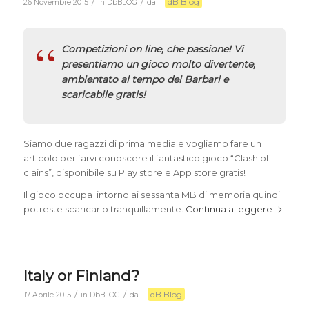
dB Blog
/
/
26 Novembre 2015
in
DbBLOG
da
Competizioni on line, che passione! Vi
presentiamo un gioco molto divertente,
ambientato al tempo dei Barbari e
scaricabile gratis!
Siamo due ragazzi di prima media e vogliamo fare un
articolo per farvi conoscere il fantastico gioco “
Clash of
clains
”, disponibile su
Play store
e
App store
gratis!
Il gioco occupa intorno ai sessanta MB di memoria quindi
potreste scaricarlo tranquillamente.
Continua a leggere
Italy or Finland?
dB Blog
/
/
17 Aprile 2015
in
DbBLOG
da