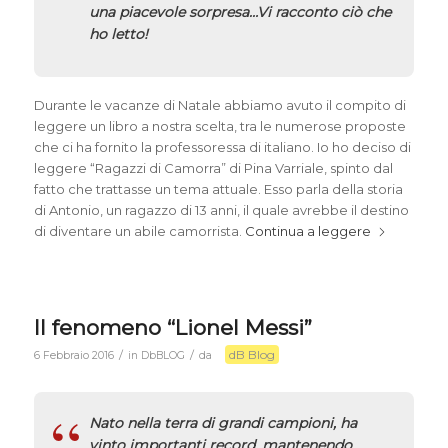
una piacevole sorpresa…Vi racconto ciò che
ho letto!
Durante le vacanze di Natale abbiamo avuto il compito di
leggere un libro a nostra scelta, tra le numerose proposte
che ci ha fornito la professoressa di italiano. Io ho deciso di
leggere “
Ragazzi di Camorra
” di Pina Varriale, spinto dal
fatto che trattasse un tema attuale. Esso parla della storia
di Antonio, un ragazzo di 13 anni, il quale avrebbe il destino
di diventare un abile camorrista.
Continua a leggere
Il fenomeno “Lionel Messi”
dB Blog
/
/
6 Febbraio 2016
in
DbBLOG
da
Nato nella terra di grandi campioni, ha
vinto importanti record, mantenendo