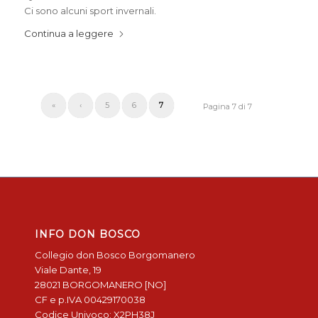
Ci sono alcuni sport invernali.
Continua a leggere
«
‹
5
6
7
Pagina 7 di 7
INFO DON BOSCO
Collegio don Bosco Borgomanero
Viale Dante, 19
28021 BORGOMANERO [NO]
CF e p.IVA 00429170038
Codice Univoco: X2PH38J