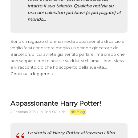
intatto il suo talento. Qualche notizia su
uno dei calciatori più bravi (e più pagati!) al
mondo…
Sono un ragazzo di prima media appassionato di calcio e
voglio farvi conoscere meglio un grande giocatore del
Barcellon, di cui avrete già sentito parlare, ma credo che
non sappiate molte notizie su di lui: si chiama Lionel Messi
e vi racconto ciò che ho scoperto della sua vita…
Continua a leggere
Appassionante Harry Potter!
dB Blog
/
/
4 Febbraio 2016
in
DbBLOG
da
La storia di Harry Potter attraverso i film…