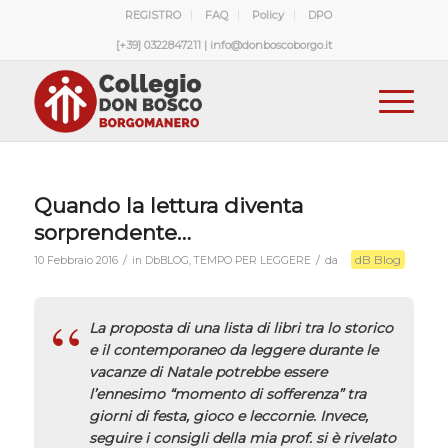
REGISTRO
FAQ
Policy
DPO
[+39] 0322847211 | info@donboscoborgo.it
Quando la lettura diventa
sorprendente…
dB Blog
/
/
10 Febbraio 2016
in
DbBLOG
,
TEMPO PER LEGGERE
da
La proposta di una lista di libri tra lo storico
e il contemporaneo da leggere durante le
vacanze di Natale potrebbe essere
l’ennesimo “momento di sofferenza” tra
giorni di festa, gioco e leccornie. Invece,
seguire i consigli della mia prof. si è rivelato