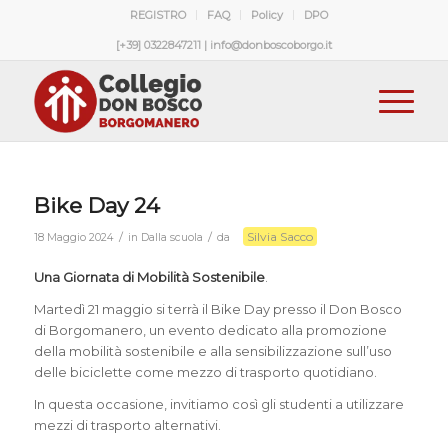
REGISTRO
FAQ
Policy
DPO
[+39] 0322847211 | info@donboscoborgo.it
Bike Day 24
Silvia Sacco
/
/
18 Maggio 2024
in
Dalla scuola
da
Una Giornata di Mobilità Sostenibile
.
Martedì 21 maggio si terrà il Bike Day presso il Don Bosco
di Borgomanero, un evento dedicato alla promozione
della mobilità sostenibile e alla sensibilizzazione sull’uso
delle biciclette come mezzo di trasporto quotidiano.
In questa occasione, invitiamo così gli studenti a utilizzare
mezzi di trasporto alternativi.