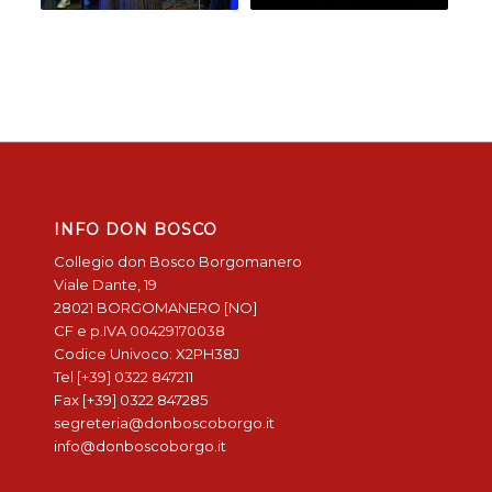
INFO DON BOSCO
Collegio don Bosco Borgomanero
Viale Dante, 19
28021 BORGOMANERO [NO]
CF e p.IVA 00429170038
Codice Univoco: X2PH38J
Tel [+39] 0322 847211
Fax [+39] 0322 847285
segreteria@donboscoborgo.it
info@donboscoborgo.it