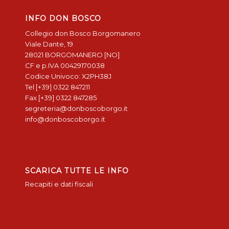
INFO DON BOSCO
Collegio don Bosco Borgomanero
Viale Dante, 19
28021 BORGOMANERO [NO]
CF e p.IVA 00429170038
Codice Univoco: X2PH38J
Tel [+39] 0322 847211
Fax [+39] 0322 847285
segreteria@donboscoborgo.it
info@donboscoborgo.it
SCARICA TUTTE LE INFO
Recapiti e dati fiscali