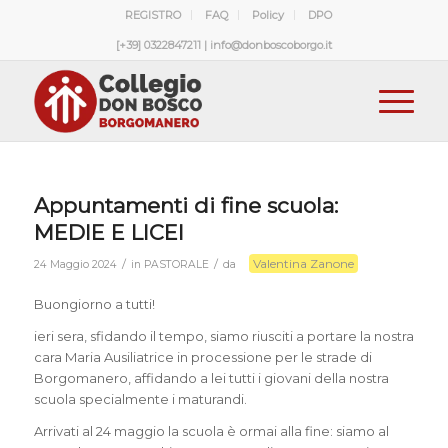
REGISTRO
FAQ
Policy
DPO
[+39] 0322847211 | info@donboscoborgo.it
Appuntamenti di fine scuola:
MEDIE E LICEI
Valentina Zanone
/
/
24 Maggio 2024
in
PASTORALE
da
Buongiorno a tutti!
ieri sera, sfidando il tempo, siamo riusciti a portare la nostra
cara Maria Ausiliatrice in processione per le strade di
Borgomanero, affidando a lei tutti i giovani della nostra
scuola specialmente i maturandi.
Arrivati al 24 maggio la scuola è ormai alla fine: siamo al