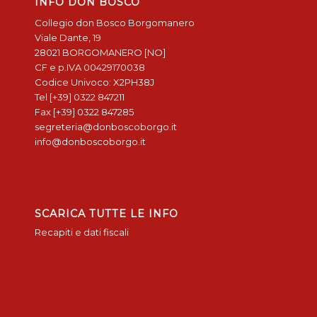
INFO DON BOSCO
Collegio don Bosco Borgomanero
Viale Dante, 19
28021 BORGOMANERO [NO]
CF e p.IVA 00429170038
Codice Univoco: X2PH38J
Tel [+39] 0322 847211
Fax [+39] 0322 847285
segreteria@donboscoborgo.it
info@donboscoborgo.it
SCARICA TUTTE LE INFO
Recapiti e dati fiscali