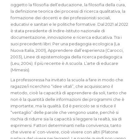
oggetto la filosofia dell’educazione, la filosofia della cura,
la definizione teorica dei processi di ricerca qualitativa, la
formazione dei docenti e dei professionisti sociali,
educativi e sanitari e le politiche formative. Dal 2021 al 2022
è stata presidente di Indire-Istituto nazionale di
documentazione, innovazione e ricerca educativa. Tra i
suoi precedenti libri: Per una pedagogia ecologica (La
Nuova Italia, 2001), Apprendere dall’esperienza (Carocci,
2003), Linee di epistemologia della ricerca pedagogica
(Leu, 2004). Il più recente è A scuola. L’arte di educare
(Mimesis).
La professoressa ha invitato la scuola a fare in modo che
ragazze/i ricerchino “idee vitali”, che acquisiscano il
metodo, cioè la capacità di apprendere da soli, tanto che
non è la quantità delle informazioni dei programmi che è
importante, ma la qualità. Ed è pericolo se si riduce il
“ventaglio” delle parole che vengono usate, perché si
rischia di ridurre sia la capacità si leggere la realtà, sia di
esprimersi. Fattori determinanti nella convivenza, tanto
che vivere e’ con-vivere, cioè vivere con altri (Platone
parlava del vivere nei legami). Le parole quindi non vanno