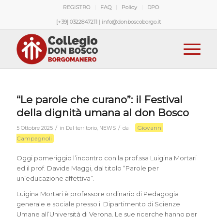
REGISTRO
FAQ
Policy
DPO
[+39] 0322847211 | info@donboscoborgo.it
“Le parole che curano”: il Festival
della dignità umana al don Bosco
Giovanni
/
/
5 Ottobre 2025
in
Dal territorio
,
NEWS
da
Campagnoli
Oggi pomeriggio l’incontro con la prof.ssa Luigina Mortari
ed il prof. Davide Maggi, dal titolo “Parole per
un’educazione affettiva”.
Luigina Mortari è professore ordinario di Pedagogia
generale e sociale presso il Dipartimento di Scienze
Umane all’Università di Verona. Le sue ricerche hanno per