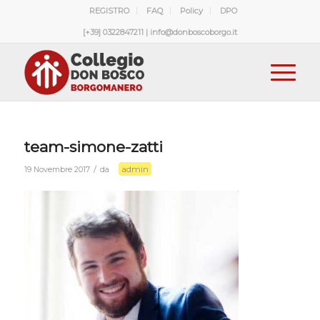
REGISTRO
FAQ
Policy
DPO
[+39] 0322847211 | info@donboscoborgo.it
team-simone-zatti
admin
/
19 Novembre 2017
da