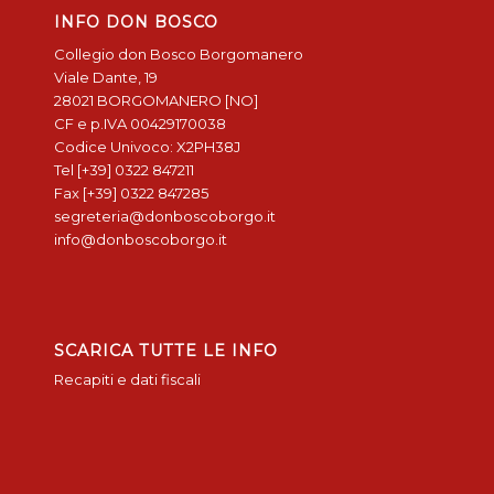
INFO DON BOSCO
Collegio don Bosco Borgomanero
Viale Dante, 19
28021 BORGOMANERO [NO]
CF e p.IVA 00429170038
Codice Univoco: X2PH38J
Tel [+39] 0322 847211
Fax [+39] 0322 847285
segreteria@donboscoborgo.it
info@donboscoborgo.it
SCARICA TUTTE LE INFO
Recapiti e dati fiscali