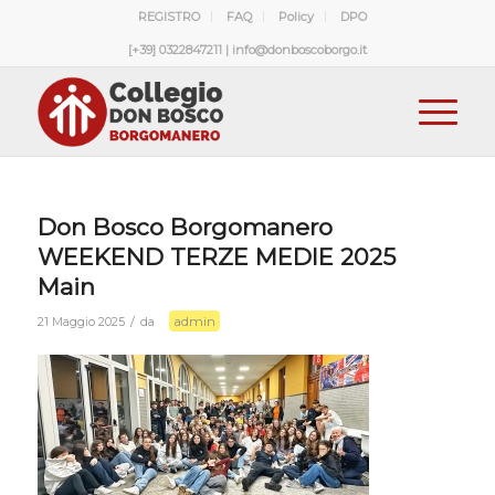
REGISTRO
FAQ
Policy
DPO
[+39] 0322847211 | info@donboscoborgo.it
Don Bosco Borgomanero
WEEKEND TERZE MEDIE 2025
Main
admin
/
21 Maggio 2025
da