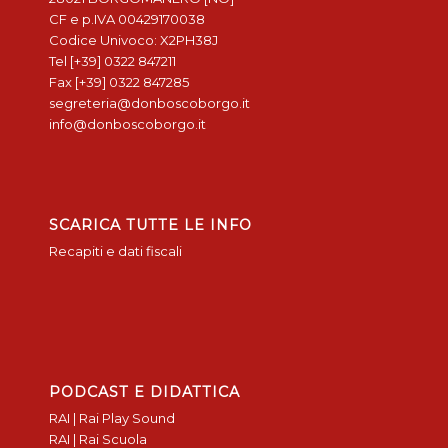
CF e p.IVA 00429170038
Codice Univoco: X2PH38J
Tel [+39] 0322 847211
Fax [+39] 0322 847285
segreteria@donboscoborgo.it
info@donboscoborgo.it
SCARICA TUTTE LE INFO
Recapiti e dati fiscali
PODCAST E DIDATTICA
RAI | Rai Play Sound
RAI | Rai Scuola