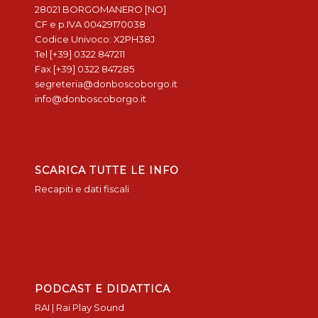
28021 BORGOMANERO [NO]
CF e p.IVA 00429170038
Codice Univoco: X2PH38J
Tel [+39] 0322 847211
Fax [+39] 0322 847285
segreteria@donboscoborgo.it
info@donboscoborgo.it
SCARICA TUTTE LE INFO
Recapiti e dati fiscali
PODCAST E DIDATTICA
RAI | Rai Play Sound