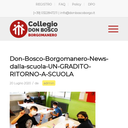
REGISTRO
FAQ
Policy
DPO
[+39] 0322847211 | info@donboscoborgo.it
Don-Bosco-Borgomanero-News-
dalla-scuola-UN-GRADITO-
RITORNO-A-SCUOLA
admin
/
20 Luglio 2020
da