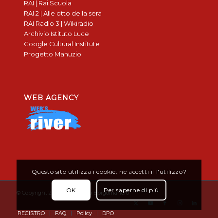
RAI | Rai Scuola
RAI 2 | Alle otto della sera
RAI Radio 3 | Wikiradio
Archivio Istituto Luce
Google Cultural Institute
Progetto Manuzio
WEB AGENCY
Questo sito utilizza i cookie: ne accetti il l'utilizzo?
OK
Per saperne di più
© Copyright 2019 - Don Bosco Borgomanero
REGISTRO
FAQ
Policy
DPO