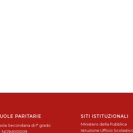
UOLE PARITARIE
SITI ISTITUZIONALI
Ministero della Pubblica
ola Secondaria di I° grado
Istruzione
Ufficio Scolastic
: NO1M001009