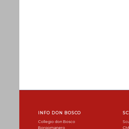
INFO DON BOSCO
SC
Collegio don Bosco
Scu
Borgomanero
CM