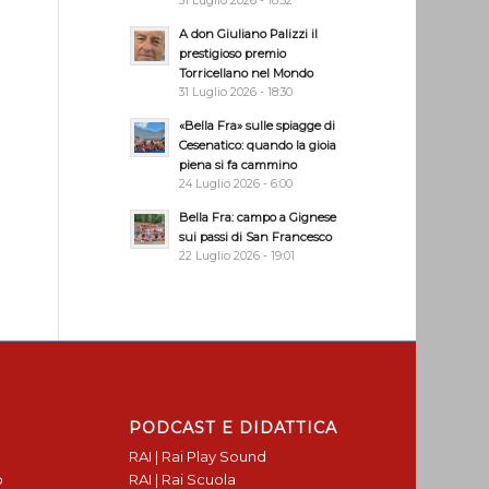
31 Luglio 2026 - 18:32
A don Giuliano Palizzi il
prestigioso premio
Torricellano nel Mondo
31 Luglio 2026 - 18:30
«Bella Fra» sulle spiagge di
Cesenatico: quando la gioia
piena si fa cammino
24 Luglio 2026 - 6:00
Bella Fra: campo a Gignese
sui passi di San Francesco
22 Luglio 2026 - 19:01
PODCAST E DIDATTICA
RAI | Rai Play Sound
o
RAI | Rai Scuola