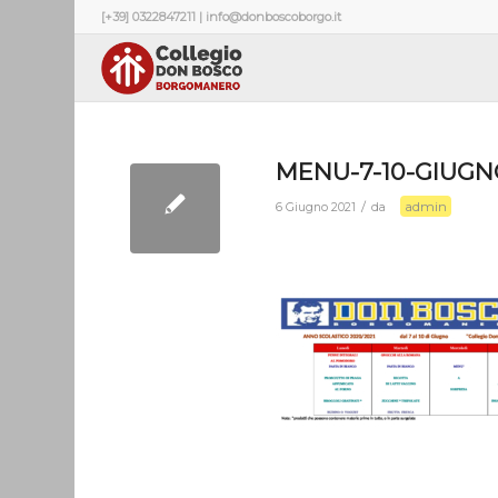
[+39] 0322847211 | info@donboscoborgo.it
MENU-7-10-GIUG
admin
/
6 Giugno 2021
da