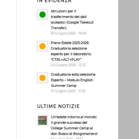
IN EVIDENZA
Istruzioni per il
trasferimento dei dati
scolastici (Google Takeout
Transfer)
30 Giugno 2026 - 19:49
Piano Estate 2025-2026:
Graduatoria selezione
esperto per il laboratorio
“CTRL+ALT+PLAY”
24 Giugno 2026 - 12:12
Graduatoria esito selezione
Esperto – Modulo English
Summer Camp
17 Giugno 2026 - 17:25
ULTIME NOTIZIE
Un’estate intorno al mondo:
il grande successo del
College Summer Camp al
don Bosco di Borgomanero!