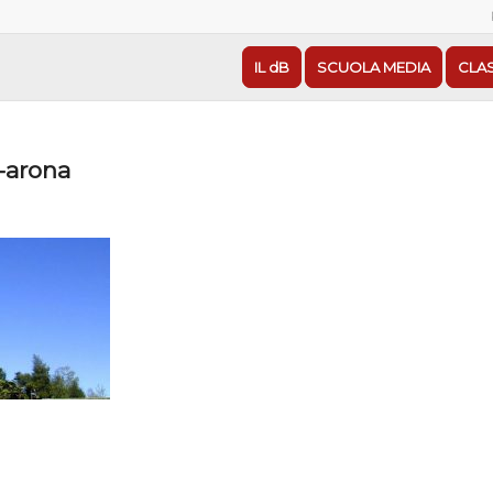
IL dB
SCUOLA MEDIA
CLA
-arona