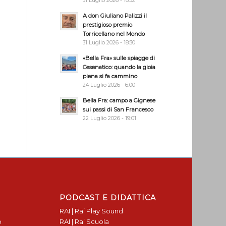
31 Luglio 2026 - 18:32
A don Giuliano Palizzi il
prestigioso premio
Torricellano nel Mondo
31 Luglio 2026 - 18:30
«Bella Fra» sulle spiagge di
Cesenatico: quando la gioia
piena si fa cammino
24 Luglio 2026 - 6:00
Bella Fra: campo a Gignese
sui passi di San Francesco
22 Luglio 2026 - 19:01
PODCAST E DIDATTICA
RAI | Rai Play Sound
o
RAI | Rai Scuola