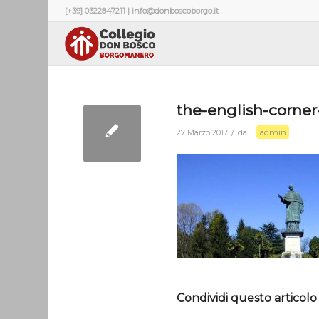
[+39] 0322847211 | info@donboscoborgo.it
the-english-corner
admin
/
27 Marzo 2017
da
Condividi questo articolo