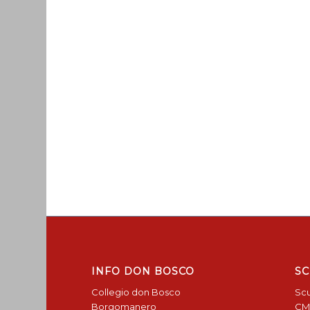
INFO DON BOSCO
SC
Collegio don Bosco
Scu
Borgomanero
CM