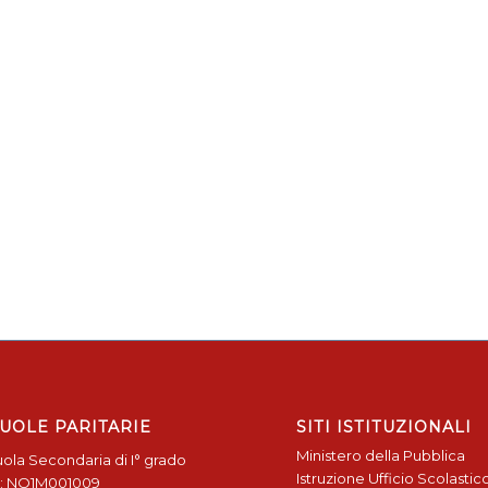
UOLE PARITARIE
SITI ISTITUZIONALI
Ministero della Pubblica
ola Secondaria di I° grado
Istruzione
Ufficio Scolastic
: NO1M001009