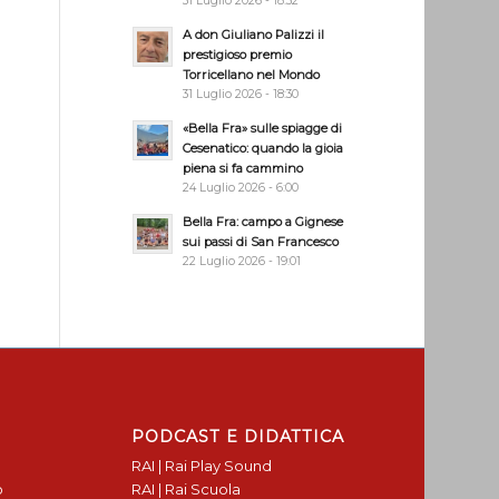
31 Luglio 2026 - 18:32
A don Giuliano Palizzi il
prestigioso premio
Torricellano nel Mondo
31 Luglio 2026 - 18:30
«Bella Fra» sulle spiagge di
Cesenatico: quando la gioia
piena si fa cammino
24 Luglio 2026 - 6:00
Bella Fra: campo a Gignese
sui passi di San Francesco
22 Luglio 2026 - 19:01
PODCAST E DIDATTICA
RAI | Rai Play Sound
o
RAI | Rai Scuola