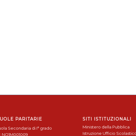
UOLE PARITARIE
SITI ISTITUZIONALI
Ministero della Pubblica
ola Secondaria di I° grado
Istruzione
Ufficio Scolastic
: NO1M001009