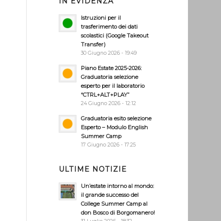
IN EVIDENZA
Istruzioni per il
trasferimento dei dati
scolastici (Google Takeout
Transfer)
30 Giugno 2026 - 19:49
Piano Estate 2025-2026:
Graduatoria selezione
esperto per il laboratorio
“CTRL+ALT+PLAY”
24 Giugno 2026 - 12:12
Graduatoria esito selezione
Esperto – Modulo English
Summer Camp
17 Giugno 2026 - 17:25
ULTIME NOTIZIE
Un’estate intorno al mondo:
il grande successo del
College Summer Camp al
don Bosco di Borgomanero!