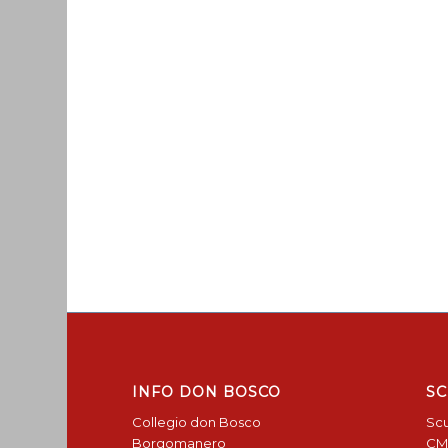
INFO DON BOSCO
SC
Collegio don Bosco
Scu
Borgomanero
CM