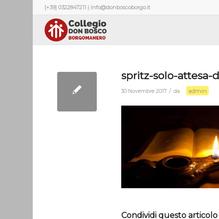
[+39] 0322847211 | info@donboscoborgo.it
spritz-solo-attesa
admin
/
30 Novembre 2017
da
Condividi questo articolo