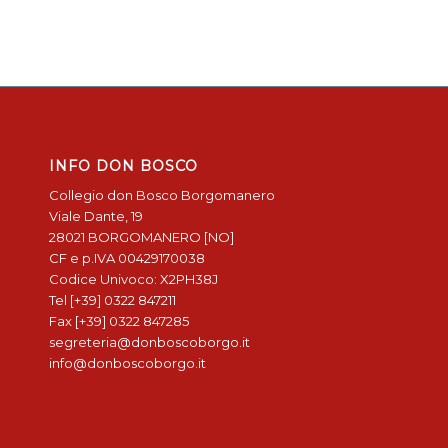
INFO DON BOSCO
Collegio don Bosco Borgomanero
Viale Dante, 19
28021 BORGOMANERO [NO]
CF e p.IVA 00429170038
Codice Univoco: X2PH38J
Tel [+39] 0322 847211
Fax [+39] 0322 847285
segreteria@donboscoborgo.it
info@donboscoborgo.it