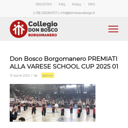
REGISTRO
FAQ
Policy
DPO
[+39] 0322847211 | info@donboscoborgo.it
Don Bosco Borgomanero PREMIATI
ALLA VARESE SCHOOL CUP 2025 01
admin
/
13 Aprile 2025
da