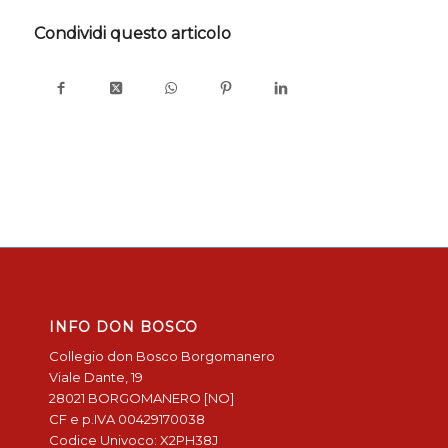
Condividi questo articolo
INFO DON BOSCO
Collegio don Bosco Borgomanero
Viale Dante, 19
28021 BORGOMANERO [NO]
CF e p.IVA 00429170038
Codice Univoco: X2PH38J