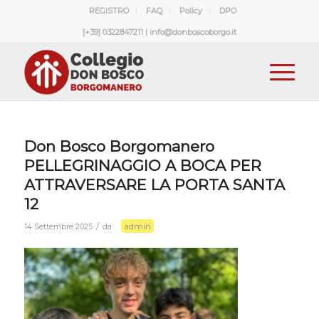
REGISTRO
FAQ
Policy
DPO
[+39] 0322847211 | info@donboscoborgo.it
Don Bosco Borgomanero
PELLEGRINAGGIO A BOCA PER
ATTRAVERSARE LA PORTA SANTA
12
admin
/
14 Settembre 2025
da