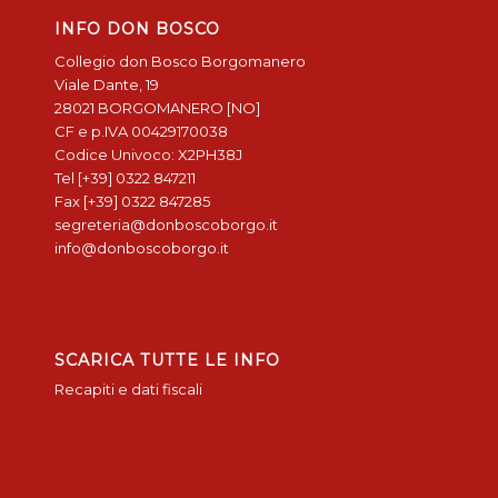
INFO DON BOSCO
Collegio don Bosco Borgomanero
Viale Dante, 19
28021 BORGOMANERO [NO]
CF e p.IVA 00429170038
Codice Univoco: X2PH38J
Tel [+39] 0322 847211
Fax [+39] 0322 847285
segreteria@donboscoborgo.it
info@donboscoborgo.it
SCARICA TUTTE LE INFO
Recapiti e dati fiscali