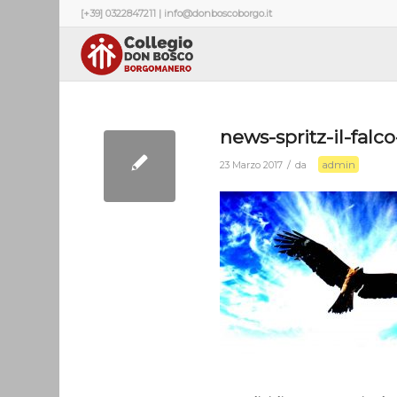
[+39] 0322847211 | info@donboscoborgo.it
news-spritz-il-falc
admin
/
23 Marzo 2017
da