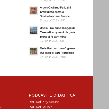
31 Luglio 2026 - 18:32
A don Giuliano Palizzi il
prestigioso premio
Torricellano nel Mondo
31 Luglio 2026 - 18:30
«Bella Fra» sulle spiagge di
Cesenatico: quando la gioia
piena si fa cammino
24 Luglio 2026 - 6:00
Bella Fra: campo a Gignese
sui passi di San Francesco
22 Luglio 2026 - 19:01
PODCAST E DIDATTICA
RAI | Rai Play Sound
o
RAI | Rai Scuola