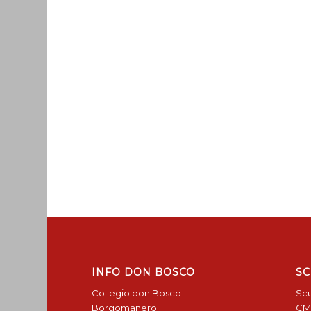
INFO DON BOSCO
SC
Collegio don Bosco
Scu
Borgomanero
CM