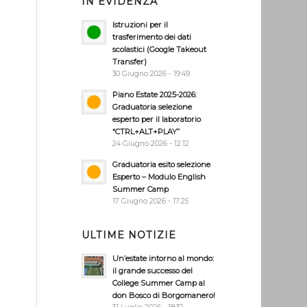
IN EVIDENZA
Istruzioni per il
trasferimento dei dati
scolastici (Google Takeout
Transfer)
30 Giugno 2026 - 19:49
Piano Estate 2025-2026:
Graduatoria selezione
esperto per il laboratorio
“CTRL+ALT+PLAY”
24 Giugno 2026 - 12:12
Graduatoria esito selezione
Esperto – Modulo English
Summer Camp
17 Giugno 2026 - 17:25
ULTIME NOTIZIE
Un’estate intorno al mondo:
il grande successo del
College Summer Camp al
don Bosco di Borgomanero!