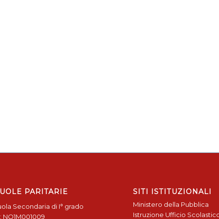
UOLE PARITARIE
SITI ISTITUZIONALI
Ministero della Pubblica
ola Secondaria di I° grado
Istruzione
Ufficio Scolastic
: NO1M001009