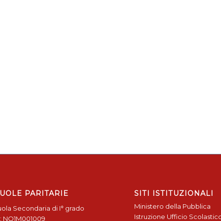
UOLE PARITARIE
SITI ISTITUZIONALI
Ministero della Pubblica
ola Secondaria di I° grado
Istruzione
Ufficio Scolastic
: NO1M001009