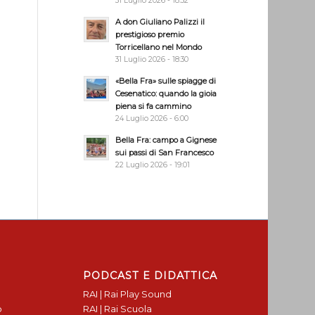
31 Luglio 2026 - 18:32
A don Giuliano Palizzi il
prestigioso premio
Torricellano nel Mondo
31 Luglio 2026 - 18:30
«Bella Fra» sulle spiagge di
Cesenatico: quando la gioia
piena si fa cammino
24 Luglio 2026 - 6:00
Bella Fra: campo a Gignese
sui passi di San Francesco
22 Luglio 2026 - 19:01
PODCAST E DIDATTICA
RAI | Rai Play Sound
o
RAI | Rai Scuola