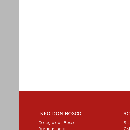
INFO DON BOSCO
SC
Collegio don Bosco
Scu
Borgomanero
CM