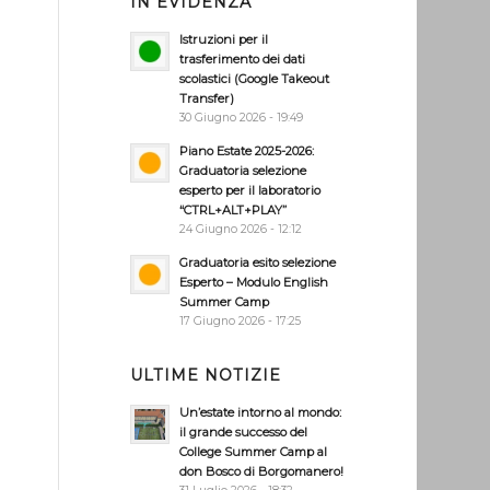
IN EVIDENZA
Istruzioni per il
trasferimento dei dati
scolastici (Google Takeout
Transfer)
30 Giugno 2026 - 19:49
Piano Estate 2025-2026:
Graduatoria selezione
esperto per il laboratorio
“CTRL+ALT+PLAY”
24 Giugno 2026 - 12:12
Graduatoria esito selezione
Esperto – Modulo English
Summer Camp
17 Giugno 2026 - 17:25
ULTIME NOTIZIE
Un’estate intorno al mondo:
il grande successo del
College Summer Camp al
don Bosco di Borgomanero!