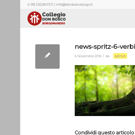
[+39] 0322847211 | info@donboscoborgo.it
news-spritz-6-verbi
admin
/
6 Novembre 2016
da
Condividi questo articolo