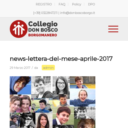
REGISTRO
FAQ
Policy
DPO
[+39] 0322847211 | info@donboscoborgo.it
news-lettera-del-mese-aprile-2017
admin
/
29 Marzo 2017
da