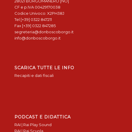
28021 BORGOMANERO [NO]
CF e p.IVA 00429170038
Codice Univoco: X2PH38J
Tel [+39] 0322 847211
Fax [+39] 0322 847285
segreteria@donboscoborgo.it
info@donboscoborgo.it
SCARICA TUTTE LE INFO
Recapiti e dati fiscali
PODCAST E DIDATTICA
RAI | Rai Play Sound
RAI | Rai Scuola