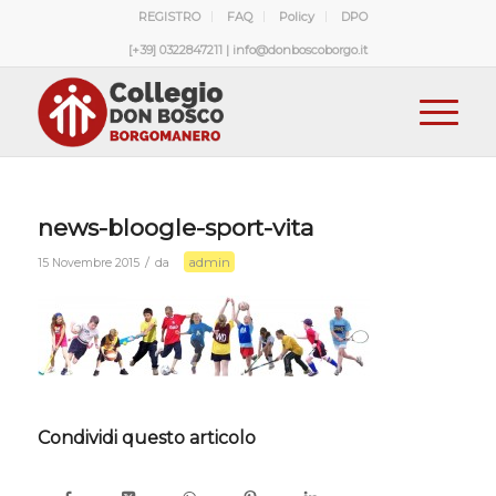
REGISTRO
FAQ
Policy
DPO
[+39] 0322847211 | info@donboscoborgo.it
news-bloogle-sport-vita
admin
/
15 Novembre 2015
da
Condividi questo articolo