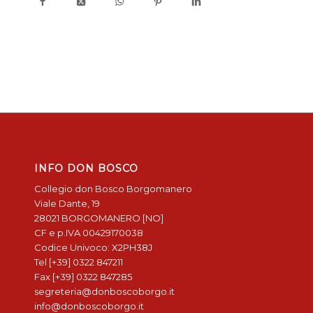
INFO DON BOSCO
Collegio don Bosco Borgomanero
Viale Dante, 19
28021 BORGOMANERO [NO]
CF e p.IVA 00429170038
Codice Univoco: X2PH38J
Tel [+39] 0322 847211
Fax [+39] 0322 847285
segreteria@donboscoborgo.it
info@donboscoborgo.it