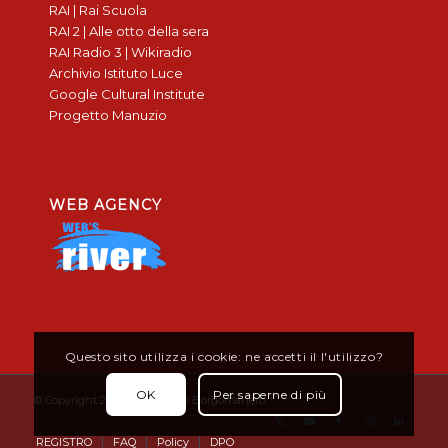
RAI | Rai Scuola
RAI 2 | Alle otto della sera
RAI Radio 3 | Wikiradio
Archivio Istituto Luce
Google Cultural Institute
Progetto Manuzio
WEB AGENCY
Questo sito utilizza i cookie: ne accetti il l'utilizzo?
OK
Per saperne di più
© Copyright 2019 - Don Bosco Borgomanero
REGISTRO
FAQ
Policy
DPO