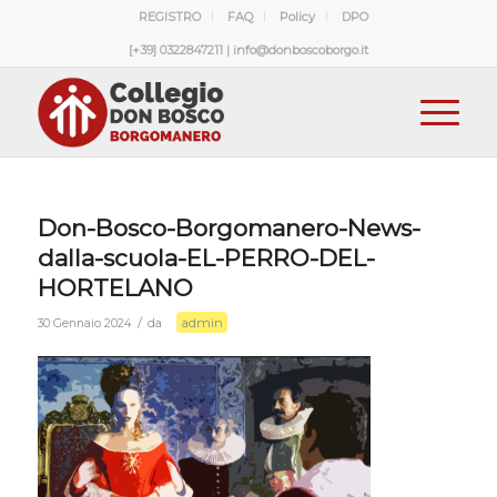
REGISTRO
FAQ
Policy
DPO
[+39] 0322847211 | info@donboscoborgo.it
Don-Bosco-Borgomanero-News-
dalla-scuola-EL-PERRO-DEL-
HORTELANO
admin
/
30 Gennaio 2024
da