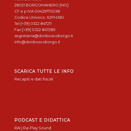
28021 BORGOMANERO [NO]
CF e p.IVA 00429170038
Codice Univoco: X2PH38J
Tel [+39] 0322 847211
Fax [+39] 0322 847285
segreteria@donboscoborgo.it
info@donboscoborgo.it
SCARICA TUTTE LE INFO
Recapiti e dati fiscali
PODCAST E DIDATTICA
RAI | Rai Play Sound