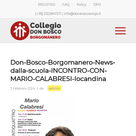
REGISTRO
FAQ
Policy
DPO
[+39] 0322847211 | info@donboscoborgo.it
Don-Bosco-Borgomanero-News-
dalla-scuola-INCONTRO-CON-
MARIO-CALABRESI-locandina
admin
/
3 Febbraio 2024
da