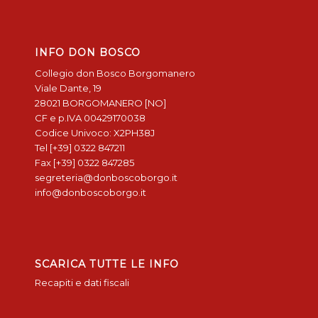
INFO DON BOSCO
Collegio don Bosco Borgomanero
Viale Dante, 19
28021 BORGOMANERO [NO]
CF e p.IVA 00429170038
Codice Univoco: X2PH38J
Tel [+39] 0322 847211
Fax [+39] 0322 847285
segreteria@donboscoborgo.it
info@donboscoborgo.it
SCARICA TUTTE LE INFO
Recapiti e dati fiscali