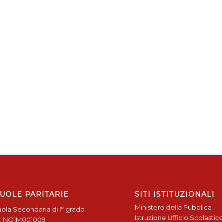
UOLE PARITARIE
SITI ISTITUZIONALI
Ministero della Pubblica
ola Secondaria di I° grado
Istruzione
Ufficio Scolastic
: NO1M001009