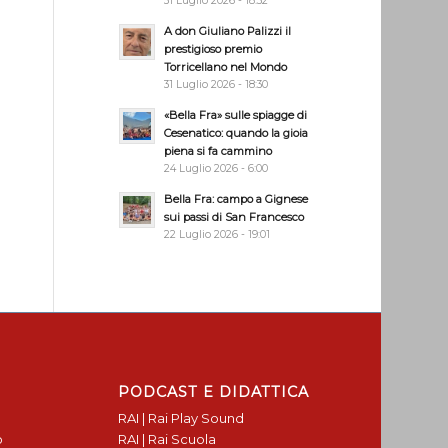
31 Luglio 2026 - 18:32
A don Giuliano Palizzi il
prestigioso premio
Torricellano nel Mondo
31 Luglio 2026 - 18:30
«Bella Fra» sulle spiagge di
Cesenatico: quando la gioia
piena si fa cammino
24 Luglio 2026 - 6:00
Bella Fra: campo a Gignese
sui passi di San Francesco
22 Luglio 2026 - 19:01
PODCAST E DIDATTICA
RAI | Rai Play Sound
o
RAI | Rai Scuola