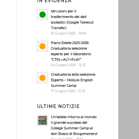
IN EVIDENZA
Istruzioni per il
trasferimento dei dati
scolastici (Google Takeout
Transfer)
30 Giugno 2026 - 19:49
Piano Estate 2025-2026:
Graduatoria selezione
esperto per il laboratorio
“CTRL+ALT+PLAY”
24 Giugno 2026 - 12:12
Graduatoria esito selezione
Esperto – Modulo English
Summer Camp
17 Giugno 2026 - 17:25
ULTIME NOTIZIE
Un’estate intorno al mondo:
il grande successo del
College Summer Camp al
don Bosco di Borgomanero!