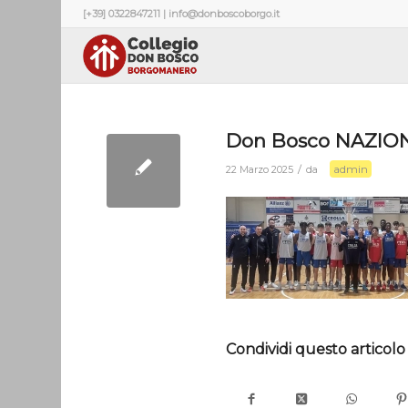
[+39] 0322847211 | info@donboscoborgo.it
Don Bosco NAZIO
admin
/
22 Marzo 2025
da
Condividi questo articolo