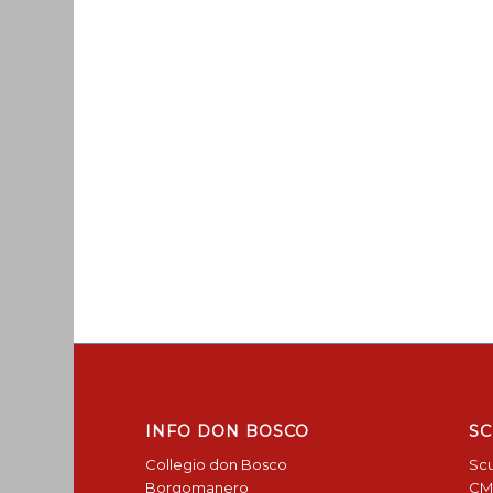
INFO DON BOSCO
SC
Collegio don Bosco
Scu
Borgomanero
CM