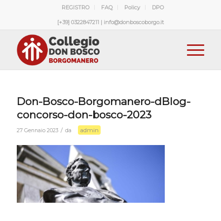
REGISTRO
FAQ
Policy
DPO
[+39] 0322847211 | info@donboscoborgo.it
Don-Bosco-Borgomanero-dBlog-
concorso-don-bosco-2023
admin
/
27 Gennaio 2023
da