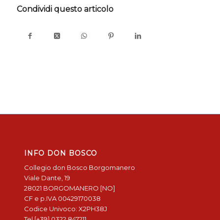
Condividi questo articolo
INFO DON BOSCO
Collegio don Bosco Borgomanero
Viale Dante, 19
28021 BORGOMANERO [NO]
CF e p.IVA 00429170038
Codice Univoco: X2PH38J
Tel [+39] 0322 847211