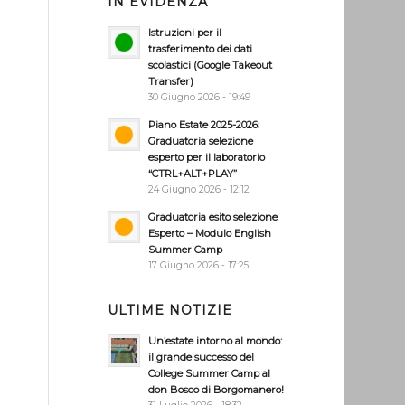
IN EVIDENZA
Istruzioni per il
trasferimento dei dati
scolastici (Google Takeout
Transfer)
30 Giugno 2026 - 19:49
Piano Estate 2025-2026:
Graduatoria selezione
esperto per il laboratorio
“CTRL+ALT+PLAY”
24 Giugno 2026 - 12:12
Graduatoria esito selezione
Esperto – Modulo English
Summer Camp
17 Giugno 2026 - 17:25
ULTIME NOTIZIE
Un’estate intorno al mondo:
il grande successo del
College Summer Camp al
don Bosco di Borgomanero!