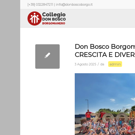
[+39] 0322847211 | info@donboscoborgo.it
Don Bosco Borgo
CRESCITA E DIVE
admin
/
3 Agosto 2025
da