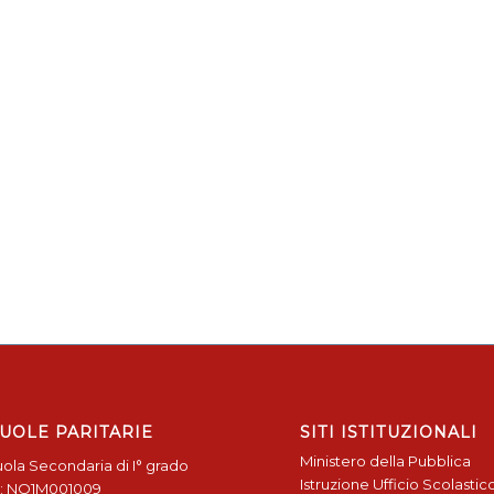
UOLE PARITARIE
SITI ISTITUZIONALI
Ministero della Pubblica
ola Secondaria di I° grado
Istruzione
Ufficio Scolastic
: NO1M001009