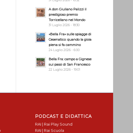
31 Luglio 2026 - 18:32
A don Giuliano Palizzi il
prestigioso premio
Torricellano nel Mondo
31 Luglio 2026 - 18:30
«Bella Fra» sulle spiagge di
Cesenatico: quando la gioia
piena si fa cammino
24 Luglio 2026 - 6:00
Bella Fra: campo a Gignese
sui passi di San Francesco
22 Luglio 2026 - 19:01
PODCAST E DIDATTICA
RAI | Rai Play Sound
o
RAI | Rai Scuola