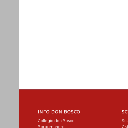
INFO DON BOSCO
SC
Collegio don Bosco
Scu
Borgomanero
CM