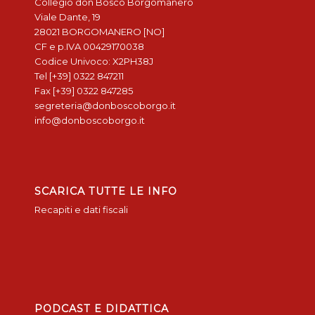
Collegio don Bosco Borgomanero
Viale Dante, 19
28021 BORGOMANERO [NO]
CF e p.IVA 00429170038
Codice Univoco: X2PH38J
Tel [+39] 0322 847211
Fax [+39] 0322 847285
segreteria@donboscoborgo.it
info@donboscoborgo.it
SCARICA TUTTE LE INFO
Recapiti e dati fiscali
PODCAST E DIDATTICA