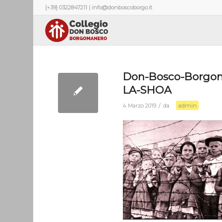
[+39] 0322847211 | info@donboscoborgo.it
Don-Bosco-Borgo
LA-SHOA
admin
/
4 Marzo 2019
da