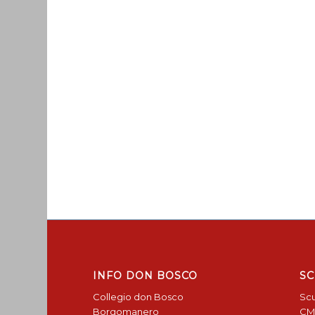
INFO DON BOSCO
SC
Collegio don Bosco
Scu
Borgomanero
CM