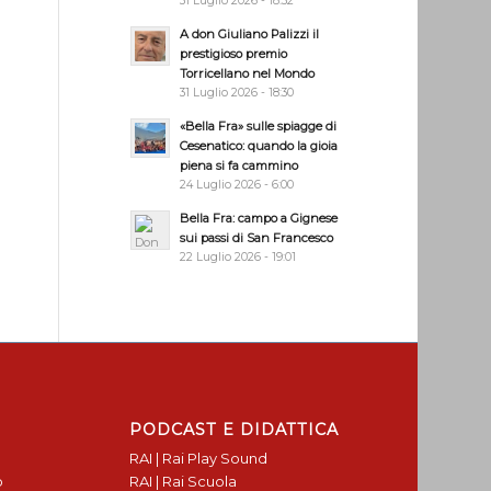
31 Luglio 2026 - 18:32
A don Giuliano Palizzi il
prestigioso premio
Torricellano nel Mondo
31 Luglio 2026 - 18:30
«Bella Fra» sulle spiagge di
Cesenatico: quando la gioia
piena si fa cammino
24 Luglio 2026 - 6:00
Bella Fra: campo a Gignese
sui passi di San Francesco
22 Luglio 2026 - 19:01
PODCAST E DIDATTICA
RAI | Rai Play Sound
o
RAI | Rai Scuola