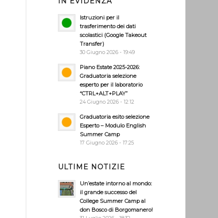
IN EVIDENZA
Istruzioni per il
trasferimento dei dati
scolastici (Google Takeout
Transfer)
30 Giugno 2026 - 19:49
Piano Estate 2025-2026:
Graduatoria selezione
esperto per il laboratorio
“CTRL+ALT+PLAY”
24 Giugno 2026 - 12:12
Graduatoria esito selezione
Esperto – Modulo English
Summer Camp
17 Giugno 2026 - 17:25
ULTIME NOTIZIE
Un’estate intorno al mondo:
il grande successo del
College Summer Camp al
don Bosco di Borgomanero!