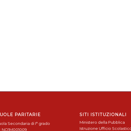
UOLE PARITARIE
SITI ISTITUZIONALI
Ministero della Pubblica
ola Secondaria di I° grado
Istruzione
Ufficio Scolastic
: NO1M001009