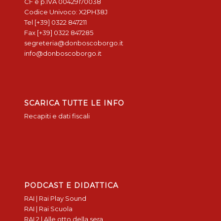
CF e p.IVA 00429170038
Codice Univoco: X2PH38J
Tel [+39] 0322 847211
Fax [+39] 0322 847285
segreteria@donboscoborgo.it
info@donboscoborgo.it
SCARICA TUTTE LE INFO
Recapiti e dati fiscali
PODCAST E DIDATTICA
RAI | Rai Play Sound
RAI | Rai Scuola
RAI 2 | Alle otto della sera