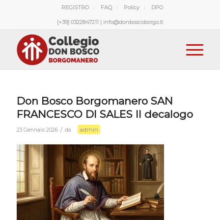
REGISTRO
FAQ
Policy
DPO
[+39] 0322847211 | info@donboscoborgo.it
Don Bosco Borgomanero SAN
FRANCESCO DI SALES Il decalogo
admin
/
23 Gennaio 2026
da