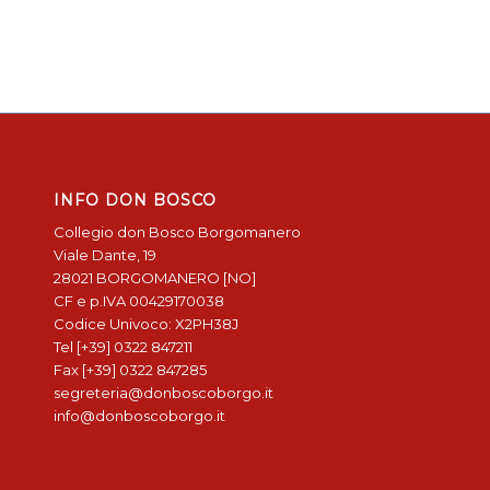
INFO DON BOSCO
Collegio don Bosco Borgomanero
Viale Dante, 19
28021 BORGOMANERO [NO]
CF e p.IVA 00429170038
Codice Univoco: X2PH38J
Tel [+39] 0322 847211
Fax [+39] 0322 847285
segreteria@donboscoborgo.it
info@donboscoborgo.it